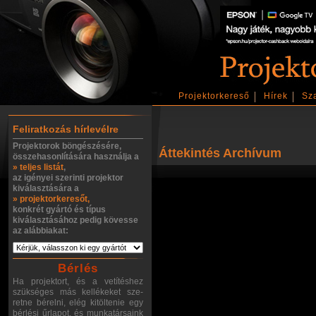
Projektorkereső
Hírek
Sz
Feliratkozás hírlevélre
Projektorok böngészésére,
Áttekintés Archívum
összehasonlítására használja a
» teljes listát
,
az igényei szerinti projektor
kiválasztására a
» projektorkeresőt,
konkrét gyártó és típus
kiválasztásához pedig kövesse
az alábbiakat:
Bérlés
Ha projektort, és a vetítéshez
szükséges más kellékeket sze-
retne bérelni, elég kitöltenie egy
bérlési űrlapot, és munkatársaink