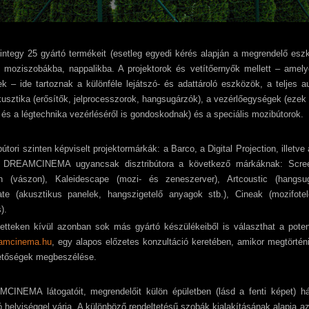
ntegy 25 gyártó termékeit (esetleg egyedi kérés alapján a megrendelő eszkö
t moziszobákba, nappalikba. A projektorok és vetítőernyők mellett – amel
ek – ide tartoznak a különféle lejátszó- és adattároló eszközök, a teljes a
kusztika (erősítők, jelprocesszorok, hangsugárzók), a vezérlőegységek (eze
s és a légtechnika vezérléséről is gondoskodnak) és a speciális mozibútorok.
bútori szinten képviselt projektormárkák: a Barco, a Digital Projection, illetve
 DREAMCINEMA ugyancsak disztribútora a következő márkáknak: Scree
h (vászon), Kaleidescape (mozi- és zeneszerver), Artcoustic (hangsug
ate (akusztikus panelek, hangszigetelő anyagok stb.), Cineak (mozifotel
s).
etteken kívül azonban sok más gyártó készülékeiből is választhat a poten
amcinema.hu
, egy alapos előzetes konzultáció keretében, amikor megtörtén
etőségek megbeszélése.
INEMA látogatóit, megrendelőit külön épületben (lásd a fenti képet) hár
 helyiséggel várja. A különböző rendeltetésű szobák kialakításának alapja a