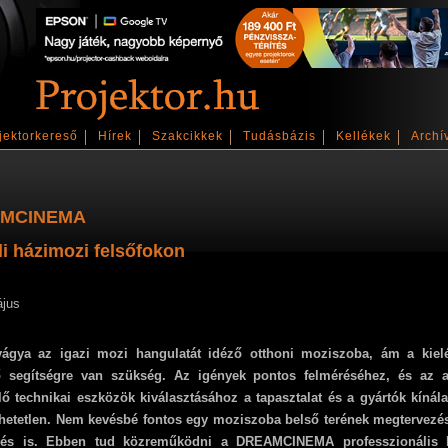
jektorkereső
Hírek
Szakcikkek
Tudásbázis
Kellékek
Archí
MCINEMA
i házimozi felsőfokon
ájus
ágya az igazi mozi hangulatát idéző otthoni moziszoba, ám a kiel
ő segítségre van szükség. Az igények pontos felméréséhez, és az 
lő technikai eszközök kiválasztásához a tapasztalat és a gyártók kínál
hetetlen. Nem kevésbé fontos egy moziszoba belső terének megtervezés
ezés is. Ebben tud közreműködni a DREAMCINEMA professzionális h