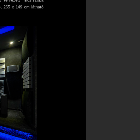
 tervezett moziszoba
e, 265 x 149 cm látható