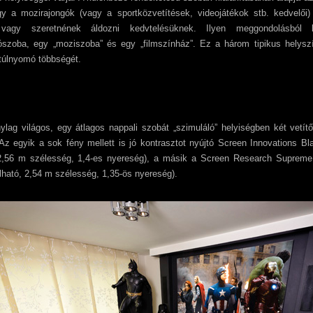
gy a mozirajongók (vagy a sportközvetítések, videojátékok stb. kedvelő
vagy szeretnének áldozni kedvtelésüknek. Ilyen meggondolásból k
szoba, egy „moziszoba” és egy „filmszínház”. Ez a három tipikus helysz
túlnyomó többségét.
i
ylag világos, egy átlagos nappali szobát „szimuláló” helyiségben két vetít
Az egyik a sok fény mellett is jó kontrasztot nyújtó Screen Innovations 
(2,56 m szélesség, 1,4-es nyereség), a másik a Screen Research Suprem
ható, 2,54 m szélesség, 1,35-ös nyereség).