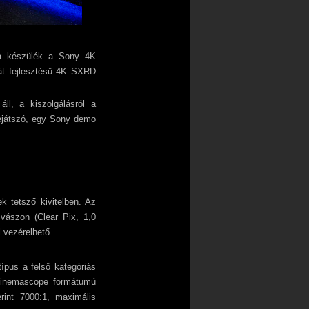
 a készülék a Sony 4K
ját fejlesztésű 4K SXRD
ll, a kiszolgálásról a
ejátszó, egy Sony demo
 tetsző kivitelben. Az
 vászon (Clear Pix, 1,0
 vezérelhető.
ípus a felső kategóriás
 cinemascope formátumú
rint 7000:1, maximális