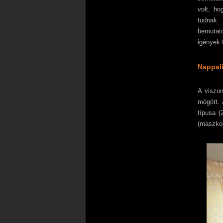
volt, ho
tudnak 
bemutató
igények 
Nappal
A viszon
mögött. 
típusa 
(maszkol