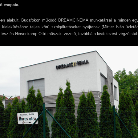
ző csapata.
ben alakult, Budafokon működő DREAMCINEMA munkatársai a minden egye
 kialakításához teljes körű szolgáltatásokat nyújtanak (Mittler Iván üzlet
ítész és Hinsenkamp Ottó műszaki vezető, továbbá a kivitelezést végző stáb