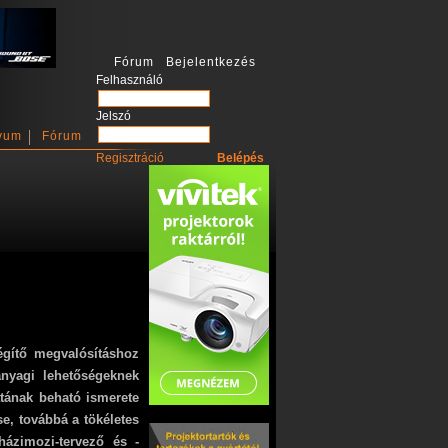
Fórum Bejelentkezés
Felhasználó
Jelszó
vum
Fórum
Regisztráció
égítő megvalósításhoz
anyagi lehetőségeknek
atának beható ismerete
e, továbbá a tökéletes
ázimozi-tervező és -