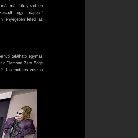
i) más-már környezetben
észült egy „nappali”
ín lényegében lefedi az
őernyő található egymás
Black Diamond Zero Edge
e 2 Top motoros vászna