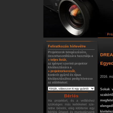
Pro
Feliratkozás hírlevélre
Projektorok böngészésére,
DREA
összehasonlítására használja a
» teljes listát
,
Egyed
az igényei szerinti projektor
kiválasztására a
» projektorkeresőt,
konkrét gyártó és típus
2016. m
kiválasztásához pedig kövesse
az alábbiakat:
Sokak v
szakért
Bérlés
megfele
Ha projektort, és a vetítéshez
szükséges más kellékeket sze-
elenged
retne bérelni, elég kitöltenie egy
kivitel
bérlési űrlapot, és munkatársaink