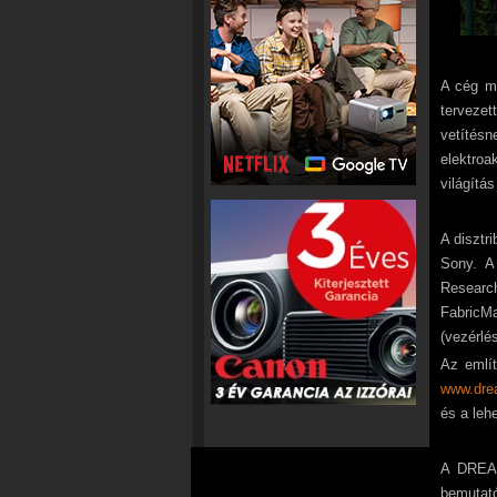
A cég mi
tervezet
vetítésn
elektroa
világítá
A disztri
Sony. A
Researc
FabricM
(vezérlé
Az említ
www.dre
és a leh
A DREAMC
bemutató