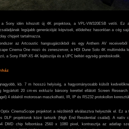
 a Sony idén kihozott új 4K projektora, a VPL-VW320ESB vetíti. Ez
rcsaládjának legújabb generációját képviseli, elődeihez hasonlóan a cég sa
play chipjeit tartalmazza.
endszer az Artcoustic hangsugárzókból és egy Anthem AV receiverből á
scape Cinema One mozi- és zeneszerver, a HDI Dune Solo 4K multimédia l
szó, a Sony FMP-X5 4K lejátszója és a UPC beltéri egység gondoskodik.
ínház
gnagyobb, kb. 7 m hosszú helyiség, a hagyományosabb külsőt kedvelőknek
g legyártott 20 cm-es exkluzív bársony kerettel ellátott Screen Research
gel) 4 oldalról motorosan maszkolható, IR, IP és RS232 protokollon keresztül
Optix CinemaScope projektort a nézőtértől elválasztva helyezték el. Ez a t
es DLP projektorok közé tartozik (High End Residential család). A natív
p4 DMD chip felbontása 2560 x 1080 pixel, kontrasztja az adatlap sze