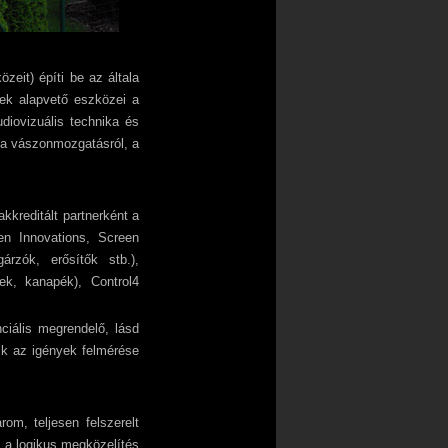
zeit) építi be az általa
yek alapvető eszközei a
udiovizuális technika és
k a vászonmozgatásról, a
 akkreditált partnerként a
n Innovations, Screen
árzók, erősítők stb.),
ek, kanapék), Control4
ciális megrendelő, lásd
ik az igények felmérése
om, teljesen felszerelt
z a logikus megközelítés