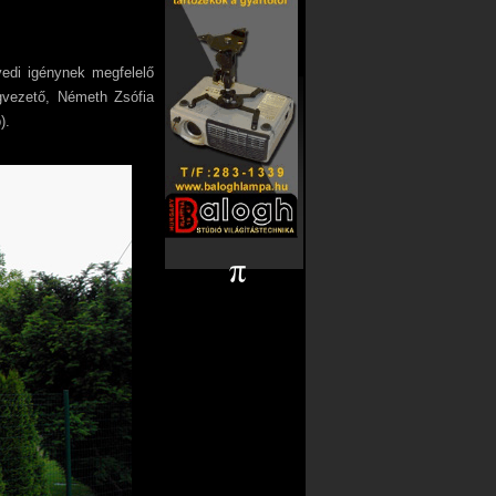
di igénynek megfelelő
ágvezető, Németh Zsófia
).