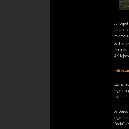
A képet
projekto
microdis
A hangr
Kaleide
4K leját
Filmsz
Ez a le
egyedile
nyereség
A Barco 
egychip
DarkChi