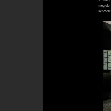
A megny
megjelen
képméret