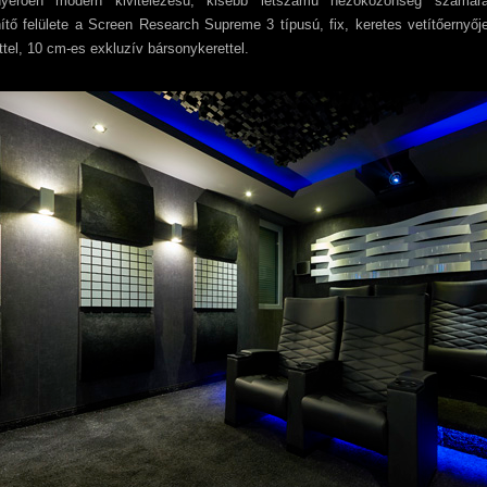
erően modern kivitelezésű, kisebb létszámú nézőközönség számára
ítő felülete a Screen Research Supreme 3 típusú, fix, keretes vetítőernyőj
tel, 10 cm-es exkluzív bársonykerettel.