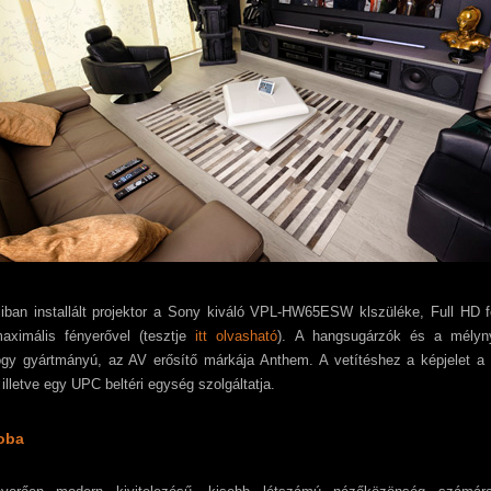
iban installált projektor a Sony kiváló VPL-HW65ESW klszüléke, Full HD 
aximális fényerővel (tesztje
itt olvasható
). A hangsugárzók és a mélyny
ogy gyártmányú, az AV erősítő márkája Anthem. A vetítéshez a képjelet
, illetve egy UPC beltéri egység szolgáltatja.
oba