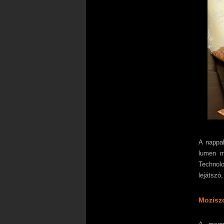
A nappal
lumen m
Technol
lejátszó
Mozisz