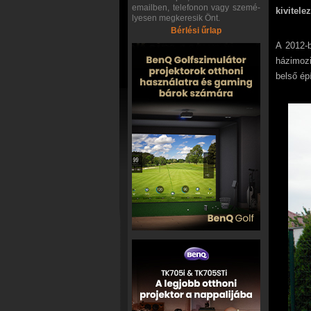
emailben, telefonon vagy szemé-
kivitele
lyesen megkeresik Önt.
Bérlési űrlap
A 2012-
házimozi
belső ép