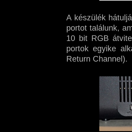
A készülék hátulj
portot találunk, 
10 bit RGB átvit
portok egyike al
Return Channel).