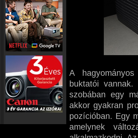
A hagyományos h
buktatói vannak.
szobában egy más
akkor gyakran pro
pozícióban. Egy m
amelynek válto
alkalmazkodni. Az