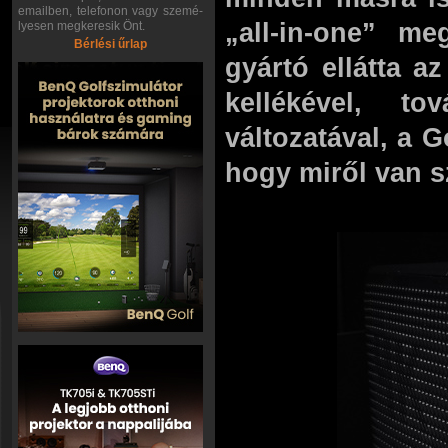
emailben, telefonon vagy szemé-
„all-in-one” m
lyesen megkeresik Önt.
Bérlési űrlap
gyártó ellátta 
kellékével, t
változatával, a 
hogy miről van s