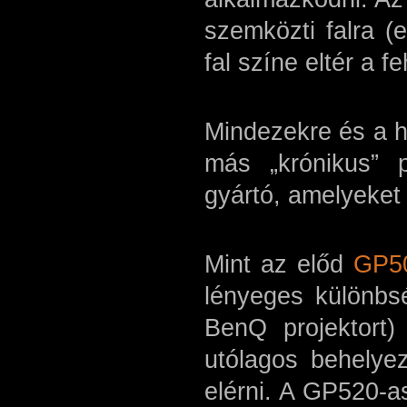
szemközti falra (
fal színe eltér a fe
Mindezekre és a h
más „krónikus” 
gyártó, amelyeket 
Mint az előd
GP5
lényeges különbs
BenQ projektort)
utólagos behelyez
elérni. A GP520-as