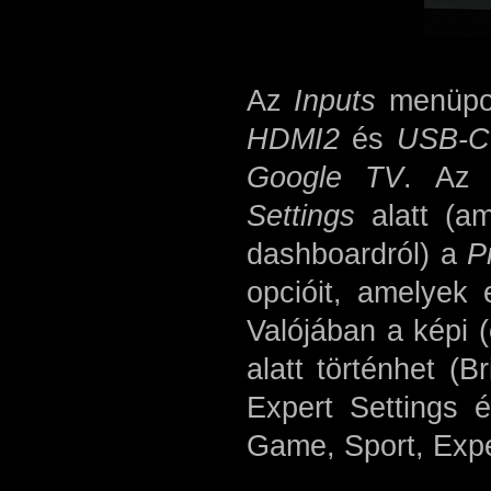
Az
Inputs
menüpon
HDMI2
és
USB-C
Google TV
. Az 
Settings
alatt (a
dashboardról) a
P
opcióit, amelyek
Valójában a képi 
alatt történhet (
Expert Settings 
Game, Sport, Expe