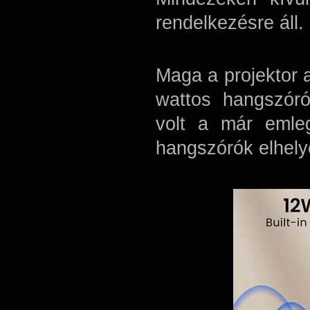
rendelkezésre áll.
Maga a projektor a
wattos hangszór
volt a már emleg
hangszórók elhel