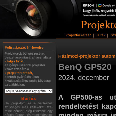
Projektorkereső
Hírek
Sz
Feliratkozás hírlevélre
Projektorok böngészésére,
Házimozi-projektor autom
összehasonlítására használja a
» teljes listát
,
BenQ GP520
az igényei szerinti projektor
kiválasztására a
» projektorkeresőt,
2024. december
konkrét gyártó és típus
kiválasztásához pedig kövesse
az alábbiakat:
A GP500-as ut
Bérlés
Ha projektort, és a vetítéshez
rendeltetést ka
szükséges más kellékeket sze-
retne bérelni, elég kitöltenie egy
minden másra is 
bérlési űrlapot, és munkatársaink