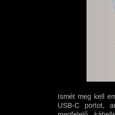
Ismét meg kell em
USB-C portot, a
megfelelő kábel