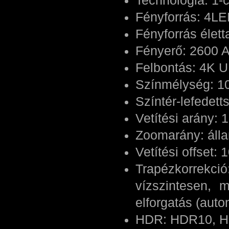
Technológia: 1-
Fényforrás: 4L
Fényforrás élet
Fényerő: 2600 
Felbontás: 4K U
Színmélység: 10
Színtér-lefedet
Vetítési arány: 1
Zoomarány: áll
Vetítési offset:
Trapézkorrekci
vízszintesen, 
elforgatás (auto
HDR: HDR10, 