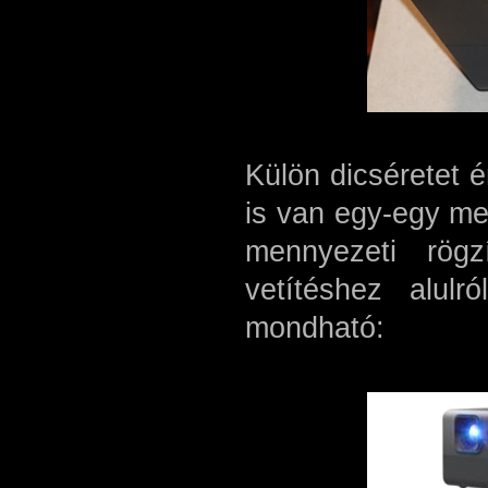
Külön dicséretet é
is van egy-egy men
mennyezeti rögz
vetítéshez alulr
mondható: