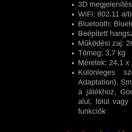
3D megjelenítés
WiFi: 802.11 a/b
Bluetooth: Bluet
Beépített hangs
Működési zaj: 2
Tömeg: 3,7 kg
Méretek: 24,1 x
Különleges sz
Adaptation), S
a játékhoz, Goo
alul, fölül vag
funkciók