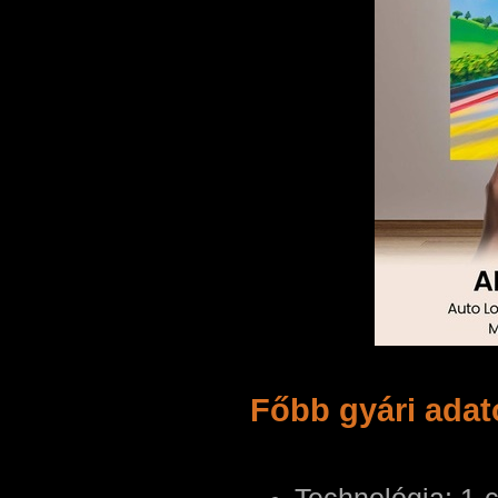
Főbb gyári ada