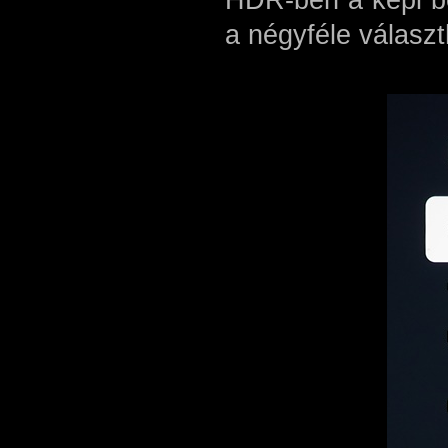
HDR-ben a képi be
a négyféle válasz