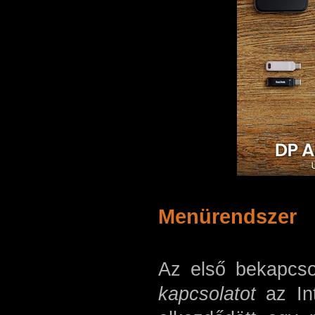
Menürendszer
Az első bekapcso
kapcsolatot
az Int