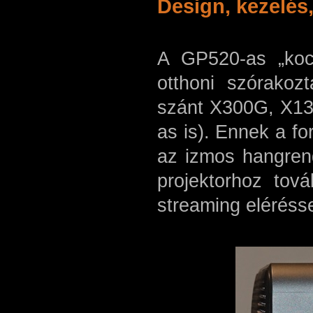
Design, kezelés
A GP520-as „koc
otthoni szórakozt
szánt X300G, X13
as is). Ennek a f
az izmos hangren
projektorhoz tová
streaming elérésse