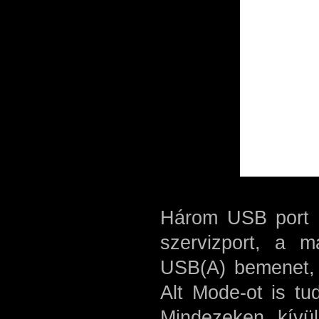
Három USB port i
szervizport, a m
USB(A) bemenet, 
Alt Mode-ot is tu
Mindezeken kívü