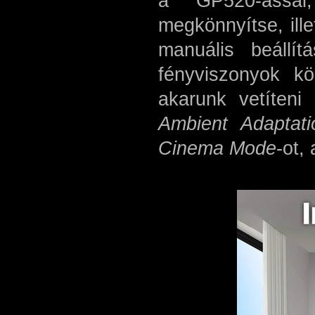
a GP520-assal
megkönnyítse, ill
manuális beállít
fényviszonyok kö
akarunk vetíten
Ambient Adaptati
Cinema Mode
-ot,