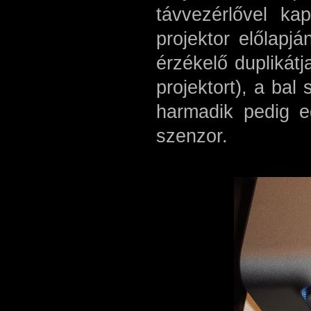
távvezérlővel ka
projektor előlapj
érzékelő duplikátj
projektort), a bal
harmadik pedig eg
szenzor.