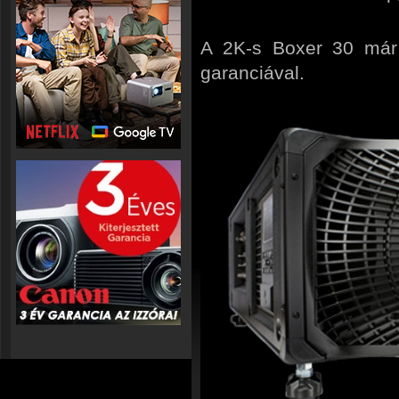
A 2K-s Boxer 30 már r
garanciával.