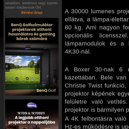
emailben, telefonon vagy szemé-
lyesen megkeresik Önt.
A 30000 lumenes proj
Bérlési űrlap
ellátva, a lámpa-élett
80 kg. Ami nagyon fon
opcionális licenssz
lámpamodulok és a k
4K30-nál.
A Boxer 30-nak 6 d
kazettában. Bele van 
Christie Twist funkció
projektor képének egye
felületre való vetít
projektor is bármilyen 
A 4K felbontásra való
Hz-es működésre is upg