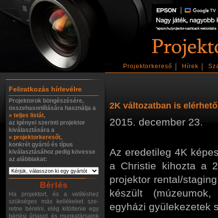
Projektorkereső
Hírek
Sz
Feliratkozás hírlevélre
Projektorok böngészésére,
2K változatban is elérhető
összehasonlítására használja a
» teljes listát
,
2015. december 23.
az igényei szerinti projektor
kiválasztására a
» projektorkeresőt,
konkrét gyártó és típus
Az eredetileg 4K képes
kiválasztásához pedig kövesse
az alábbiakat:
a Christie kihozta a 
projektor rental/staging
Bérlés
készült (múzeumok,
Ha projektort, és a vetítéshez
szükséges más kellékeket sze-
egyházi gyülekezetek s
retne bérelni, elég kitöltenie egy
bérlési űrlapot, és munkatársaink