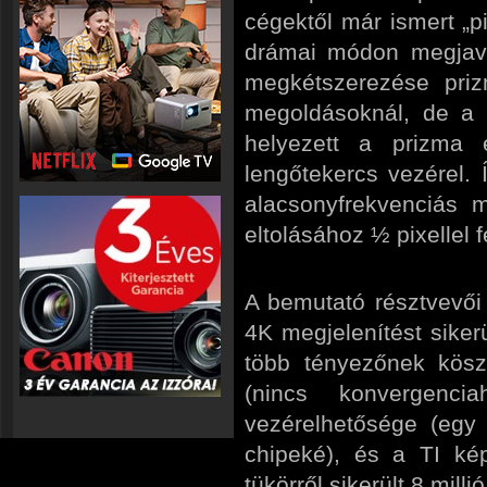
cégektől már ismert „pix
drámai módon megjavít
megkétszerezése priz
megoldásoknál, de a 
helyezett a prizma 
lengőtekercs vezérel.
alacsonyfrekvenciás m
eltolásához ½ pixellel f
A bemutató résztvevői s
4K megjelenítést siker
több tényezőnek kösz
(nincs konvergenc
vezérelhetősége (egy
chipeké), és a TI kép
tükörről sikerült 8 millió