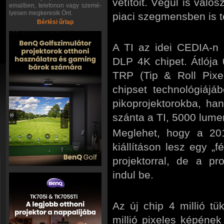
vetítőit. Végül is való
emailben, telefonon vagy szemé-
lyesen megkeresik Önt.
piaci szegmensben is t
Bérlési űrlap
A TI az idei CEDIA-n 
DLP 4K chipet. Átlója 0
TRP (Tip & Roll Pixe
chipset technológiájá
pikoprojektorokba, ha
szánta a TI, 5000 lume
Meglehet, hogy a 201
kiállításon lesz egy „f
projektorral, de a pr
indul be.
Az új chip 4 millió 
millió pixeles képének