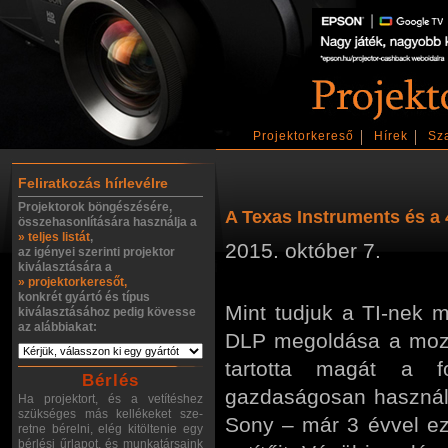
Projektorkereső
Hírek
Sz
Feliratkozás hírlevélre
Projektorok böngészésére,
A Texas Instruments és a
összehasonlítására használja a
» teljes listát
,
2015. október 7.
az igényei szerinti projektor
kiválasztására a
» projektorkeresőt,
konkrét gyártó és típus
Mint tudjuk a TI-nek m
kiválasztásához pedig kövesse
az alábbiakat:
DLP megoldása a mozi
tartotta magát a fo
Bérlés
gazdaságosan használh
Ha projektort, és a vetítéshez
szükséges más kellékeket sze-
Sony – már 3 évvel e
retne bérelni, elég kitöltenie egy
bérlési űrlapot, és munkatársaink