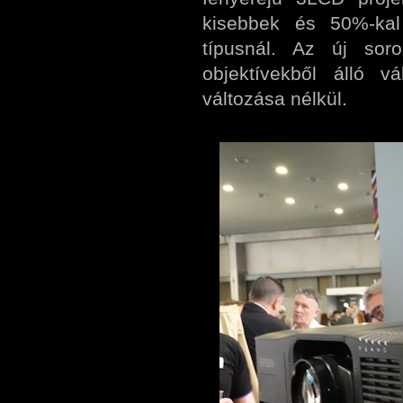
kisebbek és 50%-kal
típusnál. Az új so
objektívekből álló v
változása nélkül.