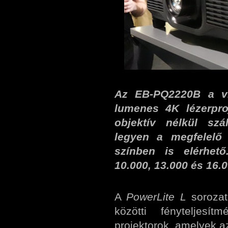
Az EB-PQ2220B a vi
lumenes 4K lézerpro
objektív nélkül szá
legyen a megfelelő 
színben is elérhet
10.000, 13.000 és 16.
A
PowerLite L
sorozat
közötti fényteljesí
projektorok, amelyek a