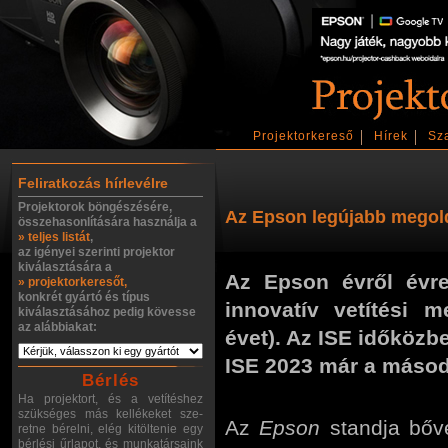
Projektorkereső
Hírek
Sz
Feliratkozás hírlevélre
Projektorok böngészésére,
Az Epson legújabb megol
összehasonlítására használja a
» teljes listát
,
az igényei szerinti projektor
kiválasztására a
Az Epson évről évre
» projektorkeresőt,
konkrét gyártó és típus
innovatív vetítési 
kiválasztásához pedig kövesse
az alábbiakat:
évet). Az ISE időköz
ISE 2023 már a másod
Bérlés
Ha projektort, és a vetítéshez
szükséges más kellékeket sze-
Az
Epson
standja bőve
retne bérelni, elég kitöltenie egy
bérlési űrlapot, és munkatársaink