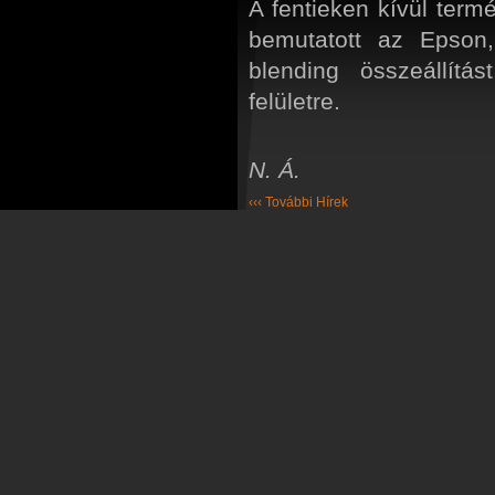
A fentieken kívül ter
bemutatott az Epson,
blending összeállítás
felületre.
N. Á.
‹‹‹ További Hírek