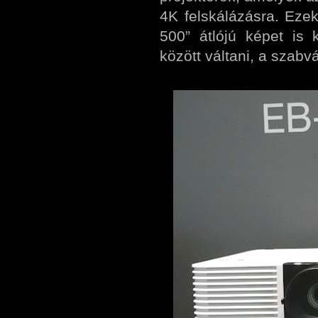
4K felskálázásra. Ezek
500” átlójú képet is 
között váltani, a szabv