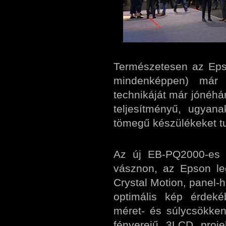
Természetesen az Epso
mindenképpen) már c
technikáját már jónéhán
teljesítményű, ugyan
tömegű készülékeket tu
Az új EB-PQ2000-es s
vásznon, az Epson leg
Crystal Motion, panel-
optimális kép érdek
méret- és súlycsökke
fényerejű 3LCD proje