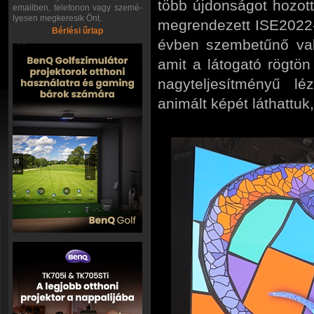
több újdonságot hozott
emailben, telefonon vagy szemé-
lyesen megkeresik Önt.
megrendezett ISE2022-
Bérlési űrlap
évben szembetűnő val
amit a látogató rögtön
nagyteljesítményű léz
animált képét láthattuk