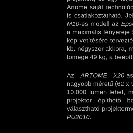
Artome saját technológ
is csatlakoztatható. J
M10
-es modell az
Eps
a maximális fényereje 
kép vetítésére tervezté
kb. négyszer akkora, mi
tömege 49 kg, a beépít
Az
ARTOME X20
-a
nagyobb méretű (62 x 9
10.000 lumen lehet, 
projektor építhető b
választható projektorm
PU2010
.