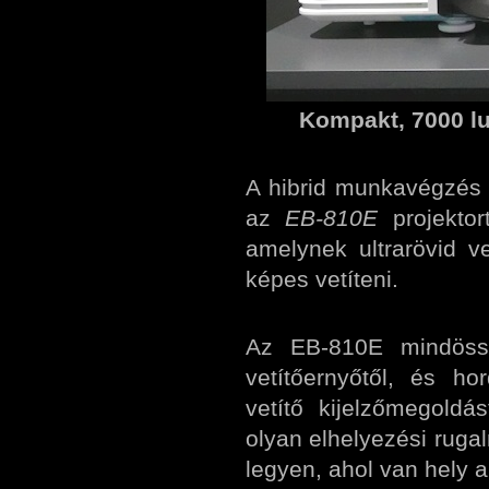
Kompakt, 7000 lu
A hibrid munkavégzés
az
EB-810E
projektor
amelynek ultrarövid ve
képes vetíteni.
Az EB-810E mindössz
vetítőernyőtől, és h
vetítő kijelzőmegoldá
olyan elhelyezési ruga
legyen, ahol van hely a