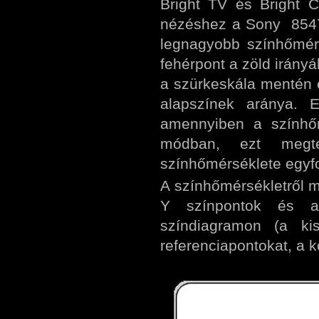
Bright TV és Bright 
nézéshez a Sony 8547 K
legnagyobb színhőmérs
fehérpont a zöld irányá
a szürkeskála mentén 
alapszínek aránya. E
amennyiben a színhőm
módban, ezt megte
színhőmérséklete egyf
A színhőmérsékletről m
Y színpontok és a
színdiagramon (a ki
referenciapontokat, a k