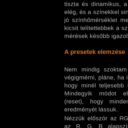
tiszta és dinamikus, 
elég, és a színekkel s
jó színhőmérséklet mel
kicsit telítettebbek a 
mérések később igazol
A presetek elemzése
Nem mindig szoktam 
végigmérni, pláne, ha 
hogy minél teljesebb
Mindegyik módot elő
(reset), hogy minde
eredményét lássuk.
Nézzük először az RGB 
az R, G, B alapszín