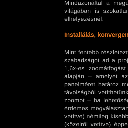
Mindazonáltal a mega
világában is szokatl
elhelyezésnél.
Installálás, konvergen
Mint fentebb részletez
szabadságot ad a proj
1,6x-es zoomátfogást
alapján – amelyet az
panelméret határoz m
távolságból vetíthetün
zoomot – ha lehetőség
érdemes megválasztani,
vetítve) némileg kiseb
(közelről vetítve) épp