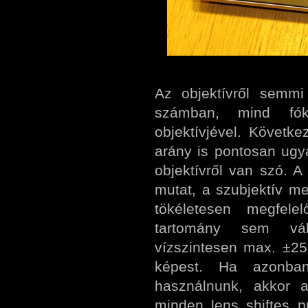
Az objektívről semm
számban, mind fók
objektívjével. Követk
arány is pontosan ugy
objektívről van szó. A
mutat, a szubjektív me
tökéletesen megfelel
tartomány sem vál
vízszintesen max. ±25%
képest. Ha azonban
használnunk, akkor 
minden lens shiftes pr