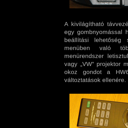
A kivilágítható távve
egy gombnyomással ho
beállítási lehetőség
menüben való töb
menürendszer letiszt
vagy „VW” projektor 
okoz gondot a HW6
változtatások ellenére.