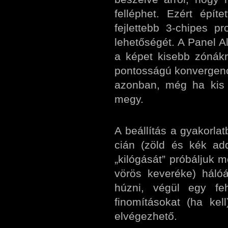
felléphet. Ezért épí
fejlettebb 3-chipes pro
lehetőségét. A Panel Al
a képet kisebb zónákra
pontosságú konvergenci
azonban, még ha kis 
megy.
A beállítás a gyakorlat
cián (zöld és kék ad
„kilógását” próbáljuk 
vörös keveréke) háló
húzni, végül egy fe
finomításokat (ha ke
elvégezhető.