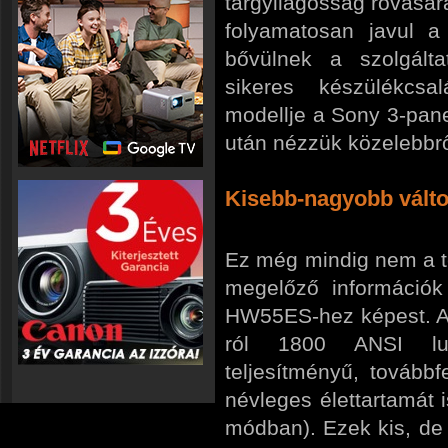
tárgyilagosság rovásár
folyamatosan javul 
bővülnek a szolgált
sikeres készülékcsa
modellje a Sony 3-pan
után nézzük közelebbrő
Kisebb-nagyobb vált
Ez még mindig nem a t
megelőző információk
HW55ES-hez képest. A s
ról 1800 ANSI lum
teljesítményű, továbbf
névleges élettartamát i
módban). Ezek kis, de 