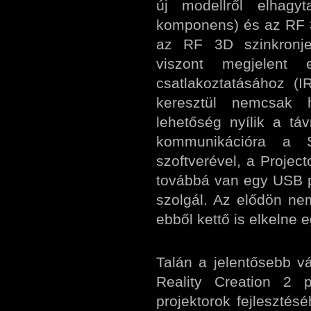
új modellről elhagy
komponens) és az RF 3D
az RF 3D szinkronjel
viszont megjelent 
csatlakoztatásához (
keresztül nemcsak 
lehetőség nyílik a tá
kommunikációra a S
szoftverével, a Project
továbbá van egy USB po
szolgál. Az elődön nem
ebből kettő is elkelne 
Talán a jelentősebb v
Reality Creation 2 
projektorok fejleszté