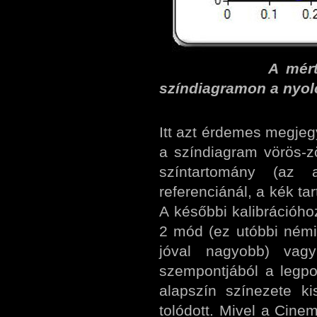
A mért színpont
színdiagramon a nyol
Itt azt érdemes megjeg
a színdiagram vörös-
színtartomány (az 
referenciánál, a kék t
A későbbi kalibrációh
2 mód (ez utóbbi némi
jóval nagyobb) va
szempontjából a legpo
alapszín színezete ki
tolódott. Mivel a Cin