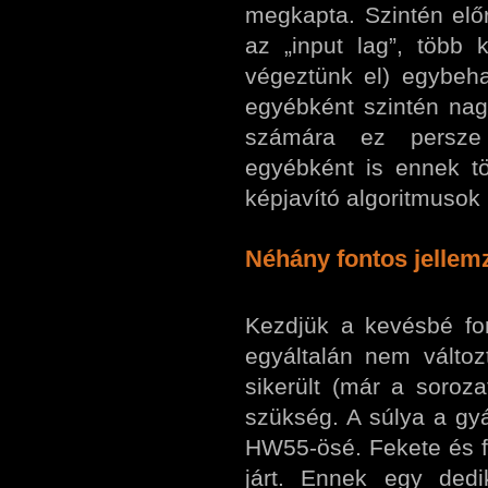
megkapta. Szintén elő
az „input lag”, több
végeztünk el) egybeh
egyébként szintén nagy
számára ez persz
egyébként is ennek töb
képjavító algoritmusok
Néhány fontos jellemz
Kezdjük a kevésbé fo
egyáltalán nem változ
sikerült (már a soroza
szükség. A súlya a gyár
HW55-ösé. Fekete és fe
járt. Ennek egy dedi