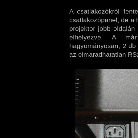
A csatlakozókról fen
csatlakozópanel, de a 
projektor jobb oldalá
elhelyezve. A már
hagyományosan, 2 db 
az elmaradhatatlan RS2