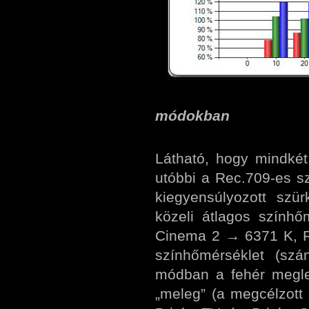
RGB tracking
módokban
Látható, hogy mindk
utóbbi a Rec.709-es s
kiegyensúlyozott szü
közeli átlagos szính
Cinema 2 → 6371 K, R
színhőmérséklet (szá
módban a fehér megle
„meleg” (a megcélzott 