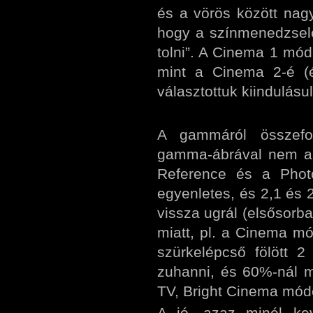
és a vörös között nagy
hogy a színmenedzselés
tolni”. A Cinema 1 mód
mint a Cinema 2-é (é
választottuk kiindulásu
A gammáról összefo
gamma-ábrával nem ak
Reference és a Phot
egyenletes, és 2,1 és 
vissza ugrál (elsősorb
miatt, pl. a Cinema 
szürkelépcső fölött 2
zuhanni, és 60%-nál m
TV, Bright Cinema mó
A jó, azaz minél ke