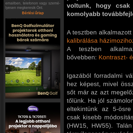
emailben, telefonon vagy szemé-
voltunk, hogy csak 
lyesen megkeresik Önt.
komolyabb továbbfejl
Bérlési űrlap
A tesztben alkalmazott 
kalibrálása házimoziho
A teszben alkalmaz
bővebben:
Kontraszt- 
Igazából forradalmi 
hez képest, mivel össz
sőt már az azt megel
tőlünk. Ha jól számolom
eltekintünk az 5-ösr
csak kisebb módosítá
(HW15, HW55). Talán 