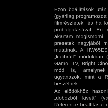
Ezen beállítások után
(gyárilag programozott
filmrészletek, és ha 
próbálgatásával. Én
akartam megismerni. 
presetek nagyjából m
mutatnak. A HW65ES (
„kalibrált” módokban
Game, TV, Bright Cine
mód is, amelynek be
ugyanazok, mint a R
beszélnek.
Az elődökhöz hasonl
„dobozból kivett” (v
Reference beállításai e