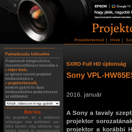
Projektorkereső
Hírek
Sz
Feliratkozás hírlevélre
Projektorok böngészésére,
SXRD Full HD újdonság
összehasonlítására használja a
» teljes listát
,
Sony VPL-HW65E
az igényei szerinti projektor
kiválasztására a
» projektorkeresőt,
konkrét gyártó és típus
kiválasztásához pedig kövesse
2016. január
az alábbiakat:
Bérlés
A Sony a tavaly szep
Ha projektort, és a vetítéshez
projektor sorozatána
szükséges más kellékeket sze-
retne bérelni, elég kitöltenie egy
projektor a korábbi 
bérlési űrlapot, és munkatársaink