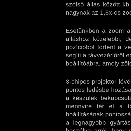
szélső állás között 
nagynak az 1,6x-os zoo
Esetünkben a zoom a 
álláshoz közelebbi, 
pozícióból történt a ve
segíti a távvezérlőrő
beállítóábra, amely zöl
3-chipes projektor lév
pontos fedésbe hozása,
a készülék bekapcsol
mennyire tér el a tö
beállításának pontoss
a legnagyobb gyártá
beszélve arról, hogy 