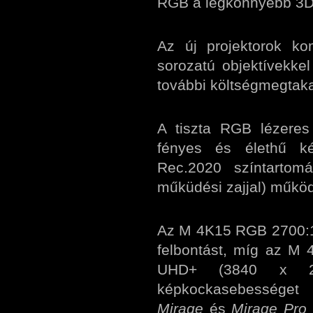
RGB a legkönnyebb 3DL
Az új projektorok ko
sorozatú objektívekkel
további költségmegtakar
A tiszta RGB lézeres 
fényes és élethű ké
Rec.2020 színtarto
műküdési zajjal) műkö
Az M 4K15 RGB 2700:1
felbontást, míg az M
UHD+ (3840 x 240
képkockasebességet 
Mirage
és
Mirage Pro