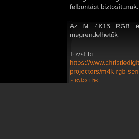
felbontást biztosítanak.
Az M 4K15 RGB és
megrendelhetők.
Tovább
https://www.christiedigi
projectors/m4k-rgb-seri
‹‹‹ További Hírek