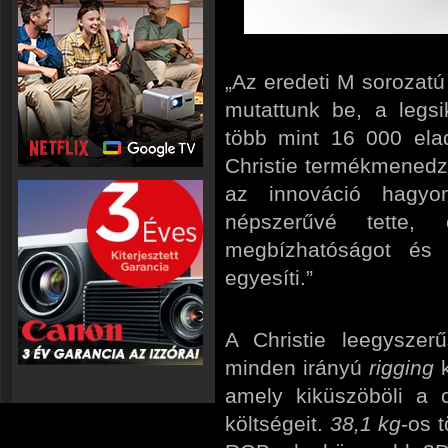
„Az eredeti M sorozatú
mutattunk be, a legsi
több mint 16 000 ela
Christie termékmenedzs
az innováció hagyo
népszerűvé tette,
megbízhatóságot és
egyesíti.”
A Christie leegyszer
minden irányú
rigging
k
amely kiküszöböli a 
költségeit.
38,1 kg
-os 