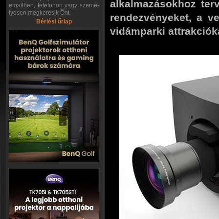
alkalmazásokhoz terv
emailben, telefonon vagy szemé-
lyesen megkeresik Önt.
rendezvényeket, a v
Bérlési űrlap
vidámparki attrakciók