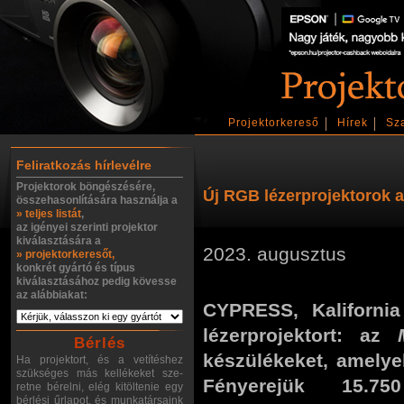
Projektorkereső
Hírek
Sz
Feliratkozás hírlevélre
Projektorok böngészésére,
Új RGB lézerprojektorok a 
összehasonlítására használja a
» teljes listát
,
az igényei szerinti projektor
kiválasztására a
2023. augusztus
» projektorkeresőt,
konkrét gyártó és típus
kiválasztásához pedig kövesse
az alábbiakat:
CYPRESS, Kaliforn
lézerprojektort: az
Bérlés
készülékeket, amelye
Ha projektort, és a vetítéshez
szükséges más kellékeket sze-
Fényerejük 15.7
retne bérelni, elég kitöltenie egy
bérlési űrlapot, és munkatársaink