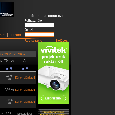
Fórum Bejelentkezés
Felhasználó
Jelszó
vum
Fórum
Regisztráció
»
22
23
24
25
26
ép
Tömeg
Ár
.
0,175
Kérjen ajánlatot!
kg
0,18 kg
Kérjen ajánlatot!
0,166
Kérjen ajánlatot!
kg
dy
2,3 kg
kifutott típus