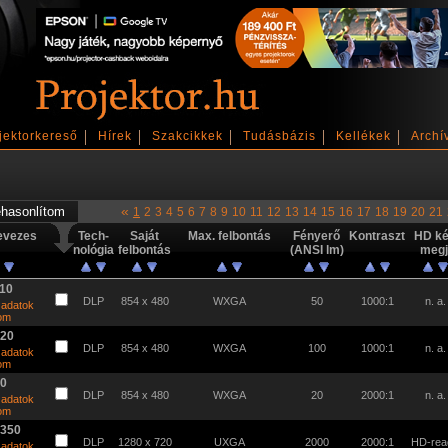
jektorkereső
Hírek
Szakcikkek
Tudásbázis
Kellékek
Archí
«
1
2
3
4
5
6
7
8
9
10
11
12
13
14
15
16
17
18
19
20
21
evezes
Tech-
Saját
Max. felbontás
Fényerő
Kontraszt
HD k
nológia
felbontás
(ANSI lm)
megj
10
DLP
854 x 480
WXGA
50
1000:1
n. a.
 adatok
tom
120
DLP
854 x 480
WXGA
100
1000:1
n. a.
 adatok
tom
20
DLP
854 x 480
WXGA
20
2000:1
n. a.
 adatok
tom
5350
DLP
1280 x 720
UXGA
2000
2000:1
HD-rea
 adatok