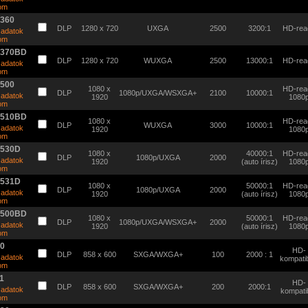
tom
5360
DLP
1280 x 720
UXGA
2500
3200:1
HD-rea
 adatok
tom
5370BD
DLP
1280 x 720
WUXGA
2500
13000:1
HD-rea
 adatok
tom
6500
1080 x
HD-rea
DLP
1080p/UXGA/WSXGA+
2100
10000:1
 adatok
1920
1080
tom
6510BD
1080 x
HD-rea
DLP
WUXGA
3000
10000:1
 adatok
1920
1080
tom
7530D
1080 x
40000:1
HD-rea
DLP
1080p/UXGA
2000
 adatok
1920
(auto írisz)
1080
tom
7531D
1080 x
50000:1
HD-rea
DLP
1080p/UXGA
2000
 adatok
1920
(auto írisz)
1080
tom
9500BD
1080 x
50000:1
HD-rea
DLP
1080p/UXGA/WSXGA+
2000
 adatok
1920
(auto írisz)
1080
tom
10
HD-
DLP
858 x 600
SXGA/WXGA+
100
2000 : 1
 adatok
kompatib
tom
1
HD-
DLP
858 x 600
SXGA/WXGA+
200
2000:1
 adatok
kompatib
tom