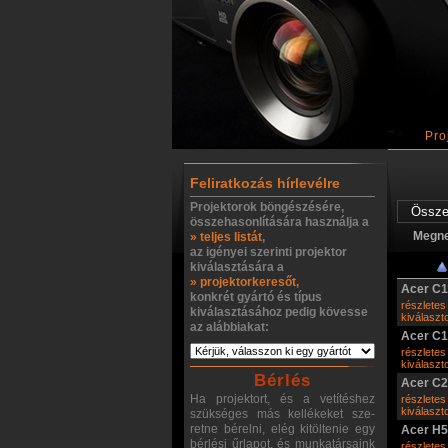
Pro
Feliratkozás hírlevélre
Projektorok böngészésére,
összehasonlítására használja a
Megn
» teljes listát
,
az igényei szerinti projektor
kiválasztására a
» projektorkeresőt,
Acer C1
konkrét gyártó és típus
részletes
kiválasztásához pedig kövesse
kiválasz
az alábbiakat:
Acer C
részletes
kiválasz
Bérlés
Acer C
Ha projektort, és a vetítéshez
részletes
kiválasz
szükséges más kellékeket sze-
retne bérelni, elég kitöltenie egy
Acer H
bérlési űrlapot, és munkatársaink
részletes