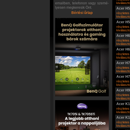
emailben, telefonon vagy szemé-
kiválasz
lyesen megkeresik Önt.
Acer H
Bérlési űrlap
részletes
kiválasz
Acer H
részletes
kiválasz
Acer H
részletes
kiválasz
Acer H
részletes
kiválasz
Acer H
részletes
kiválasz
Acer H
részletes
kiválasz
Acer H
részletes
kiválasz
Acer K
részletes
kiválasz
Acer K1
részletes
kiválasz