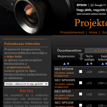
Projektorkereső
Hírek
Sz
Feliratkozás hírlevélre
Projektorok böngészésére,
«
1
2
3
összehasonlítására használja a
Megnevezes
Tech-
Sajá
» teljes listát
,
nológia
felbon
az igényei szerinti projektor
kiválasztására a
» projektorkeresőt,
NEC NP500W
konkrét gyártó és típus
LCD
1280 x 
részletes adatok
kiválasztásához pedig kövesse
kiválasztom
az alábbiakat:
NEC NP500WS
LCD
1280 x 
részletes adatok
kiválasztom
Bérlés
NEC NP510
LCD
1024 x 
Ha projektort, és a vetítéshez
részletes adatok
kiválasztom
szükséges más kellékeket sze-
retne bérelni, elég kitöltenie egy
NEC NP510W
LCD
1280 x 
bérlési űrlapot, és munkatársaink
részletes adatok