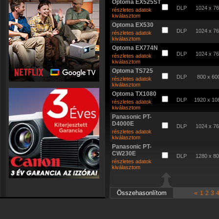
Optoma EX525ST
DLP
1024 x 7
részletes adatok
kiválasztom
Optoma EX530
DLP
1024 x 7
részletes adatok
kiválasztom
Optoma EX774N
DLP
1024 x 7
részletes adatok
kiválasztom
Optoma TS725
DLP
800 x 60
részletes adatok
kiválasztom
Optoma TX1080
DLP
1920 x 10
részletes adatok
kiválasztom
Panasonic PT-
D4000E
DLP
1024 x 7
részletes adatok
kiválasztom
Panasonic PT-
CW230E
DLP
1280 x 8
részletes adatok
kiválasztom
«
1
2
3