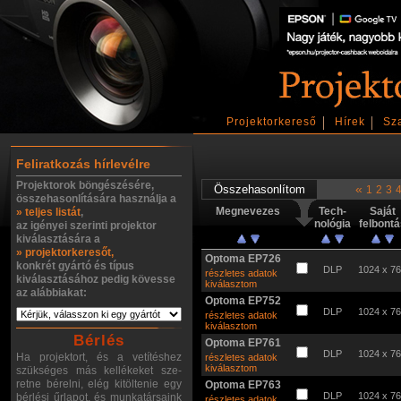
Projektorkereső
Hírek
Sz
Feliratkozás hírlevélre
Projektorok böngészésére,
«
1
2
3
összehasonlítására használja a
Megnevezes
Tech-
Saját
» teljes listát
,
nológia
felbont
az igényei szerinti projektor
kiválasztására a
» projektorkeresőt,
Optoma EP726
konkrét gyártó és típus
DLP
1024 x 7
részletes adatok
kiválasztásához pedig kövesse
kiválasztom
az alábbiakat:
Optoma EP752
DLP
1024 x 7
részletes adatok
kiválasztom
Bérlés
Optoma EP761
DLP
1024 x 7
Ha projektort, és a vetítéshez
részletes adatok
kiválasztom
szükséges más kellékeket sze-
retne bérelni, elég kitöltenie egy
Optoma EP763
DLP
1024 x 7
bérlési űrlapot, és munkatársaink
részletes adatok