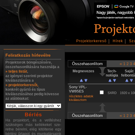
Projektorkereső
Hírek
Sz
Feliratkozás hírlevélre
Projektorok böngészésére,
«
1
2
3
összehasonlítására használja a
Megnevezes
Tech-
Saját
» teljes listát
,
nológia
felbont
az igényei szerinti projektor
kiválasztására a
» projektorkeresőt,
Sony VPL-
konkrét gyártó és típus
VW95ES
SXRD
1920 x 10
kiválasztásához pedig kövesse
részletes adatok
az alábbiakat:
kiválasztom
Bérlés
«
1
2
3
Ha projektort, és a vetítéshez
szükséges más kellékeket sze-
retne bérelni, elég kitöltenie egy
bérlési űrlapot, és munkatársaink