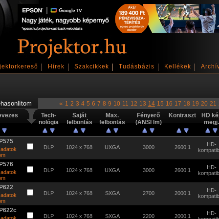
jektorkereső
Hírek
Szakcikkek
Tudásbázis
Kellékek
Archí
«
1
2
3
4
5
6
7
8
9
10
11
12
13
14
15
16
17
18
19
20
21
evezes
Tech-
Saját
Max.
Fényerő
Kontraszt
HD ké
nológia
felbontás
felbontás
(ANSI lm)
megj.
P575
HD-
DLP
1024 x 768
UXGA
3000
2600:1
 adatok
kompatibi
tom
P576
HD-
DLP
1024 x 768
UXGA
3000
2600:1
 adatok
kompatibi
tom
P622
HD-
DLP
1024 x 768
SXGA
2700
2000:1
 adatok
kompatibi
tom
P622c
HD-
DLP
1024 x 768
SXGA
2200
2000:1
 adatok