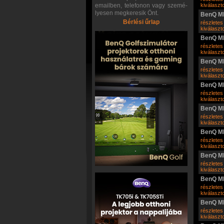
emailben, telefonon vagy szemé-
kiválasz
lyesen megkeresik Önt.
BenQ M
Bérlési űrlap
részletes
kiválasz
BenQ M
részletes
kiválasz
BenQ M
részletes
kiválasz
BenQ M
részletes
kiválasz
BenQ M
részletes
kiválasz
BenQ M
részletes
kiválasz
BenQ M
részletes
kiválasz
BenQ M
részletes
kiválasz
BenQ M
részletes
kiválasz