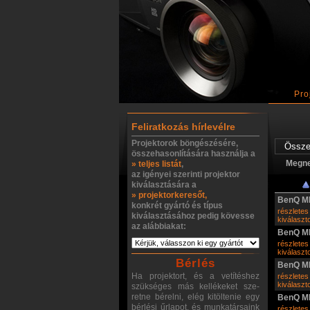
Pro
Feliratkozás hírlevélre
Projektorok böngészésére,
összehasonlítására használja a
Megn
» teljes listát
,
az igényei szerinti projektor
kiválasztására a
» projektorkeresőt,
BenQ M
konkrét gyártó és típus
részletes
kiválasztásához pedig kövesse
kiválasz
az alábbiakat:
BenQ M
részletes
kiválasz
Bérlés
BenQ M
Ha projektort, és a vetítéshez
részletes
kiválasz
szükséges más kellékeket sze-
retne bérelni, elég kitöltenie egy
BenQ M
bérlési űrlapot, és munkatársaink
részletes