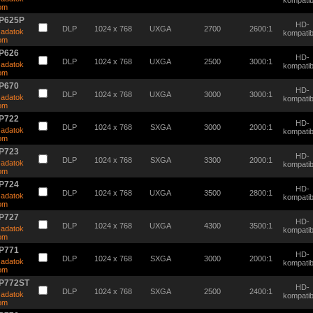
kompatibi
tom
P625P
HD-
DLP
1024 x 768
UXGA
2700
2600:1
 adatok
kompatibi
tom
P626
HD-
DLP
1024 x 768
UXGA
2500
3000:1
 adatok
kompatibi
tom
P670
HD-
DLP
1024 x 768
UXGA
3000
3000:1
 adatok
kompatibi
tom
P722
HD-
DLP
1024 x 768
SXGA
3000
2000:1
 adatok
kompatibi
tom
P723
HD-
DLP
1024 x 768
SXGA
3300
2000:1
 adatok
kompatibi
tom
P724
HD-
DLP
1024 x 768
UXGA
3500
2800:1
 adatok
kompatibi
tom
P727
HD-
DLP
1024 x 768
UXGA
4300
3500:1
 adatok
kompatibi
tom
P771
HD-
DLP
1024 x 768
SXGA
3000
2000:1
 adatok
kompatibi
tom
P772ST
HD-
DLP
1024 x 768
SXGA
2500
2400:1
 adatok
kompatibi
tom