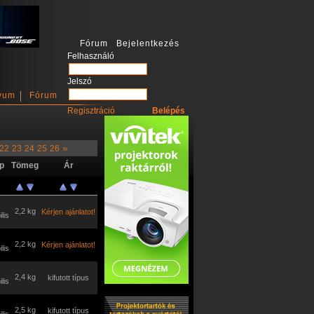
Fórum Bejelentkezés
Felhasználó
Jelszó
vum
Fórum
Regisztráció
»
22
23
24
25
26
p
Tömeg
Ár
2,2 kg
Kérjen ajánlatot!
lis
2,2 kg
Kérjen ajánlatot!
lis
2,4 kg
kifutott típus
lis
2,5 kg
kifutott típus