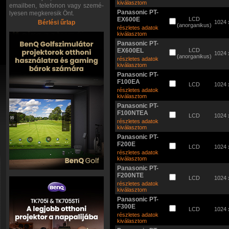
kiválasztom
emailben, telefonon vagy szemé-
Panasonic PT-
lyesen megkeresik Önt.
EX600E
LCD
Bérlési űrlap
1024 
(anorganikus)
részletes adatok
kiválasztom
Panasonic PT-
EX600EL
LCD
1024 
(anorganikus)
részletes adatok
kiválasztom
Panasonic PT-
F100EA
LCD
1024 
részletes adatok
kiválasztom
Panasonic PT-
F100NTEA
LCD
1024 
részletes adatok
kiválasztom
Panasonic PT-
F200E
LCD
1024 
részletes adatok
kiválasztom
Panasonic PT-
F200NTE
LCD
1024 
részletes adatok
kiválasztom
Panasonic PT-
F300E
LCD
1024 
részletes adatok
kiválasztom