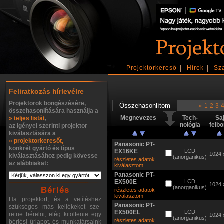
Projektorkereső
Hírek
Sz
Feliratkozás hírlevélre
Projektorok böngészésére,
«
1
2
3
összehasonlítására használja a
Megnevezes
Tech-
Sa
» teljes listát
,
nológia
felb
az igényei szerinti projektor
kiválasztására a
» projektorkeresőt,
Panasonic PT-
konkrét gyártó és típus
EX16KE
LCD
1024 
kiválasztásához pedig kövesse
(anorganikus)
részletes adatok
az alábbiakat:
kiválasztom
Panasonic PT-
EX500E
LCD
1024 
(anorganikus)
Bérlés
részletes adatok
kiválasztom
Ha projektort, és a vetítéshez
Panasonic PT-
szükséges más kellékeket sze-
EX500EL
LCD
retne bérelni, elég kitöltenie egy
1024 
(anorganikus)
részletes adatok
bérlési űrlapot, és munkatársaink