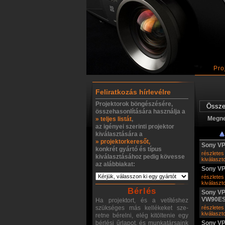
Pro
Feliratkozás hírlevélre
Projektorok böngészésére,
összehasonlítására használja a
Megn
» teljes listát
,
az igényei szerinti projektor
kiválasztására a
» projektorkeresőt,
Sony V
konkrét gyártó és típus
részletes
kiválasztásához pedig kövesse
kiválasz
az alábbiakat:
Sony V
részletes
kiválasz
Bérlés
Sony VP
VW90E
Ha projektort, és a vetítéshez
szükséges más kellékeket sze-
részletes
kiválasz
retne bérelni, elég kitöltenie egy
bérlési űrlapot, és munkatársaink
Sony VP