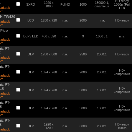
HD ready
S
1920 x
150000:1,
SXRD
FullHD
1000
1080p (Full
1080
dinamikus
 adatok
HD)
tom
EH-TW420
LCD
1280 x 720
n.a.
2000
n. a.
HD-ready
 adatok
tom
Pico
DLP / LED
480 x 320
n.a.
9
1000 : 1
n. a.
 adatok
tom
ic PT-
E
DLP
1280 x 800
n.a.
2500
2000:1
HD-ready
 adatok
tom
ic PT-
HD-
DLP
1024 x 768
n.a.
2000
2000:1
kompatibilis
 adatok
tom
ic PT-
LS
HD-
DLP
1024 x 768
n.a.
5000
1000:1
kompatibilis
 adatok
tom
ic PT-
S
HD-
DLP
1024 x 768
n.a.
5000
1000:1
kompatibilis
 adatok
tom
ic PT-
E
1920 x
HD-ready
DLP
n.a.
6000
2000:1
1200
1080p
 adatok