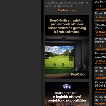
VW95E
emailben, telefonon vagy szemé-
lyesen megkeresik Önt.
részletes
kiválasz
Bérlési űrlap
Epson 
részletes
kiválasz
Optoma 
PK101
részletes
kiválasz
Panason
CW230
részletes
kiválasz
Panason
CX200E
részletes
kiválasz
Panason
D5000E
részletes
kiválasz
Panason
D5000E
részletes
kiválasz
Panason
DZ6710
részletes