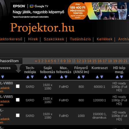
jektorkereső
Hírek
Szakcikkek
Tudásbázis
Kellékek
Archí
«
1
2
3
4
5
6
7
8
9
10
11
12
13
14
15
16
17
18
19
20
21
evezes
Tech-
Saját
Max.
Fényerő
Kontraszt
HD kép
nológia
felbontás
felbontás
(ANSI lm)
megj.
PL-VW80
HD ready
1920 x
SXRD
FullHD
800
60000:1
1080p (Full
 adatok
1080
HD)
tom
PL-VW85
HD ready
1920 x
SXRD
FullHD
800
120000:1
1080p (Full
 adatok
1080
HD)
tom
L-
HD ready
S
1920 x
150000:1,
SXRD
FullHD
1000
1080p (Full
1080
dinamikus
 adatok
HD)
tom
L-