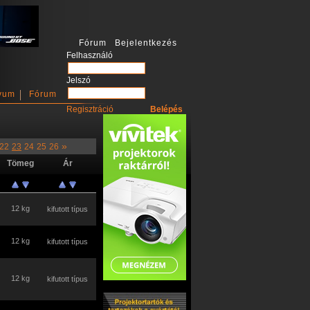
Fórum Bejelentkezés
Felhasználó
Jelszó
vum
Fórum
Regisztráció
»
22
23
24
25
26
Tömeg
Ár
12 kg
kifutott típus
12 kg
kifutott típus
12 kg
kifutott típus