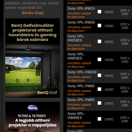
emailben, telefonon vagy szemé-
kiválasztom
lyesen megkeresik Önt.
Sony VPL-HW15
1920 x
SXRD
Bérlési űrlap
részletes adatok
1080
kiválasztom
Sony VPL-HW20
1920 x
SXRD
részletes adatok
1080
kiválasztom
Sony VPL-
HW30ES
1920 x
SXRD
1080
részletes adatok
kiválasztom
Sony VPL-
HW50ES
1920 x
SXRD
1080
részletes adatok
kiválasztom
Sony VPL-VW200
1920 x
SXRD
részletes adatok
1080
kiválasztom
Sony VPL-VW80
1920 x
SXRD
részletes adatok
1080
kiválasztom
Sony VPL-VW85
1920 x
SXRD
részletes adatok
1080
kiválasztom
Sony VPL-
VW90ES
1920 x
SXRD
1080
részletes adatok
kiválasztom
Sony VPL-