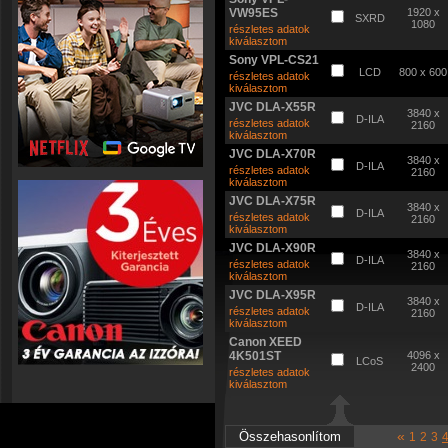
VW95ES
1920 x
SXRD
1080
részletes adatok
kiválasztom
Sony VPL-CS21
LCD
800 x 600
részletes adatok
kiválasztom
JVC DLA-X55R
3840 x
D-ILA
részletes adatok
2160
kiválasztom
JVC DLA-X70R
3840 x
D-ILA
részletes adatok
2160
kiválasztom
JVC DLA-X75R
3840 x
D-ILA
részletes adatok
2160
kiválasztom
JVC DLA-X90R
3840 x
D-ILA
részletes adatok
2160
kiválasztom
JVC DLA-X95R
3840 x
D-ILA
részletes adatok
2160
kiválasztom
Canon XEED
4K501ST
4096 x
LCoS
2400
részletes adatok
kiválasztom
«
1
2
3