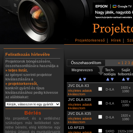
Projektorkereső
Hírek
Sz
Feliratkozás hírlevélre
Projektorok böngészésére,
«
1
2
3
összehasonlítására használja a
Megnevezes
Tech-
Saját
» teljes listát
,
nológia
felbontá
az igényei szerinti projektor
kiválasztására a
» projektorkeresőt,
JVC DLA-X3
1920 x
konkrét gyártó és típus
D-ILA
részletes adatok
1080
kiválasztásához pedig kövesse
kiválasztom
az alábbiakat:
JVC DLA-X30
1920 x
D-ILA
részletes adatok
1080
kiválasztom
Bérlés
JVC DLA-X35
1920 x
D-ILA
Ha projektort, és a vetítéshez
részletes adatok
1080
kiválasztom
szükséges más kellékeket sze-
retne bérelni, elég kitöltenie egy
LG AF115
SXRD
1920x108
bérlési űrlapot, és munkatársaink
részletes adatok