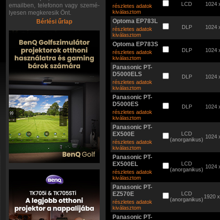
LCD
1024 
emailben, telefonon vagy szemé-
részletes adatok
kiválasztom
lyesen megkeresik Önt.
Optoma EP783L
Bérlési űrlap
DLP
1024 
részletes adatok
kiválasztom
Optoma EP783S
DLP
1024 
részletes adatok
kiválasztom
Panasonic PT-
D5000ELS
DLP
1024 
részletes adatok
kiválasztom
Panasonic PT-
D5000ES
DLP
1024 
részletes adatok
kiválasztom
Panasonic PT-
EX500E
LCD
1024 
(anorganikus)
részletes adatok
kiválasztom
Panasonic PT-
EX500EL
LCD
1024 
(anorganikus)
részletes adatok
kiválasztom
Panasonic PT-
EZ570E
LCD
1920 
(anorganikus)
részletes adatok
kiválasztom
Panasonic PT-