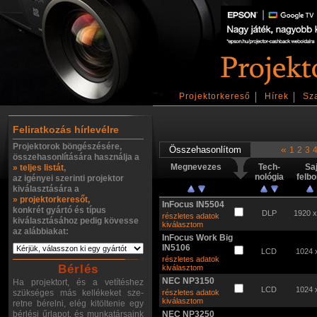
Projektorkereső
Hírek
Sz
Feliratkozás hírlevélre
Projektorok böngészésére,
«
1
2
3
összehasonlítására használja a
Megnevezes
Tech-
Sa
» teljes listát
,
nológia
felb
az igényei szerinti projektor
kiválasztására a
» projektorkeresőt,
InFocus IN5504
konkrét gyártó és típus
DLP
1920 
részletes adatok
kiválasztásához pedig kövesse
kiválasztom
az alábbiakat:
InFocus Work Big
IN5106
LCD
1024 
részletes adatok
Bérlés
kiválasztom
NEC NP3150
Ha projektort, és a vetítéshez
LCD
1024 
szükséges más kellékeket sze-
részletes adatok
kiválasztom
retne bérelni, elég kitöltenie egy
bérlési űrlapot, és munkatársaink
NEC NP3250