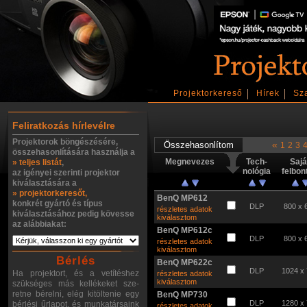
Projektorkereső
Hírek
Sz
Feliratkozás hírlevélre
Projektorok böngészésére,
«
1
2
3
összehasonlítására használja a
Megnevezes
Tech-
Sajá
» teljes listát
,
nológia
felbon
az igényei szerinti projektor
kiválasztására a
» projektorkeresőt,
BenQ MP612
konkrét gyártó és típus
DLP
800 x 
részletes adatok
kiválasztásához pedig kövesse
kiválasztom
az alábbiakat:
BenQ MP612c
DLP
800 x 
részletes adatok
kiválasztom
Bérlés
BenQ MP622c
DLP
1024 x
Ha projektort, és a vetítéshez
részletes adatok
kiválasztom
szükséges más kellékeket sze-
retne bérelni, elég kitöltenie egy
BenQ MP730
DLP
1280 x
bérlési űrlapot, és munkatársaink
részletes adatok