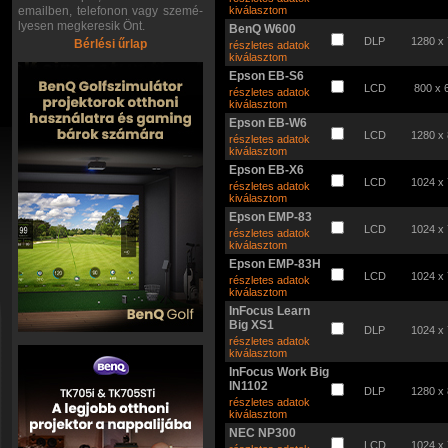
emailben, telefonon vagy szemé-
kiválasztom
lyesen megkeresik Önt.
BenQ W600
DLP
1280 x
Bérlési űrlap
részletes adatok
kiválasztom
Epson EB-S6
LCD
800 x 
részletes adatok
kiválasztom
Epson EB-W6
LCD
1280 x
részletes adatok
kiválasztom
Epson EB-X6
LCD
1024 x
részletes adatok
kiválasztom
Epson EMP-83
LCD
1024 x
részletes adatok
kiválasztom
Epson EMP-83H
LCD
1024 x
részletes adatok
kiválasztom
InFocus Learn
Big XS1
DLP
1024 x
részletes adatok
kiválasztom
InFocus Work Big
IN1102
DLP
1280 x
részletes adatok
kiválasztom
NEC NP300
LCD
1024 x