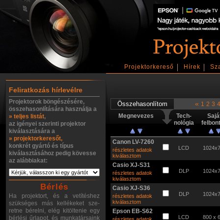
Projektorkereső
Hírek
Sz
Feliratkozás hírlevélre
Projektorok böngészésére,
«
1
2
3
összehasonlítására használja a
Megnevezes
Tech-
Sajá
» teljes listát
,
nológia
felbon
az igényei szerinti projektor
kiválasztására a
» projektorkeresőt,
Canon LV-7260
konkrét gyártó és típus
LCD
1024x
részletes adatok
kiválasztásához pedig kövesse
kiválasztom
az alábbiakat:
Casio XJ-S31
DLP
1024x
részletes adatok
kiválasztom
Bérlés
Casio XJ-S36
DLP
1024x
Ha projektort, és a vetítéshez
részletes adatok
kiválasztom
szükséges más kellékeket sze-
retne bérelni, elég kitöltenie egy
Epson EB-S62
LCD
800 x 
bérlési űrlapot, és munkatársaink
részletes adatok