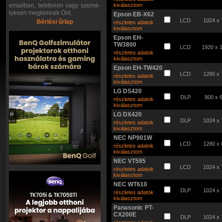
emailben, telefonon vagy szemé-
kiválasztom
lyesen megkeresik Önt.
Epson EB-X62
LCD
1024 x 
Bérlési űrlap
részletes adatok
kiválasztom
Epson EH-
TW3800
LCD
1920 x 
részletes adatok
kiválasztom
Epson EH-TW420
LCD
1280 x 
részletes adatok
kiválasztom
LG DS420
DLP
800 x 
részletes adatok
kiválasztom
LG DX420
DLP
1024 x 
részletes adatok
kiválasztom
NEC NP901W
LCD
1280 x 
részletes adatok
kiválasztom
NEC VT595
LCD
1024 x 
részletes adatok
kiválasztom
NEC WT610
DLP
1024 x 
részletes adatok
kiválasztom
Panasonic PT-
CX200E
DLP
1024 x 