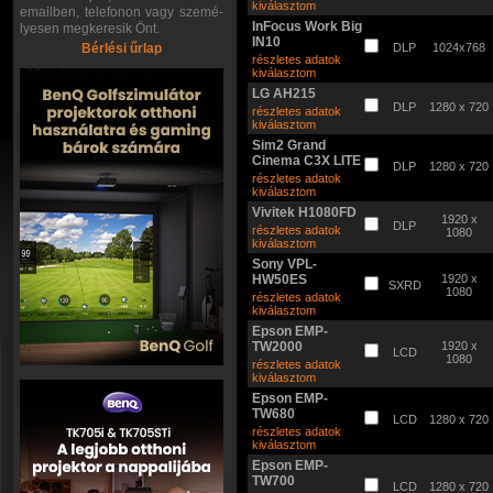
kiválasztom
emailben, telefonon vagy szemé-
InFocus Work Big
lyesen megkeresik Önt.
IN10
Bérlési űrlap
DLP
1024x768
részletes adatok
kiválasztom
LG AH215
DLP
1280 x 720
részletes adatok
kiválasztom
Sim2 Grand
Cinema C3X LITE
DLP
1280 x 720
részletes adatok
kiválasztom
Vivitek H1080FD
1920 x
DLP
részletes adatok
1080
kiválasztom
Sony VPL-
HW50ES
1920 x
SXRD
1080
részletes adatok
kiválasztom
Epson EMP-
TW2000
1920 x
LCD
1080
részletes adatok
kiválasztom
Epson EMP-
TW680
LCD
1280 x 720
részletes adatok
kiválasztom
Epson EMP-
TW700
LCD
1280 x 720