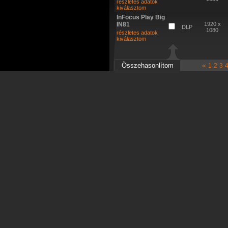
részletes adatok
kiválasztom
InFocus Play Big
IN81
1920 x
DLP
1080
részletes adatok
kiválasztom
«
1
2
3