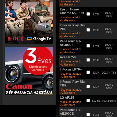
részletes adatok
kiválasztom
Epson Home
Cinema 6500UB
1920 x
LCD
1080
részletes adatok
kiválasztom
InFocus Play Big
IN83
1920 x
DLP
1080
részletes adatok
kiválasztom
Panasonic PT-
AE3000E
1920 x
LCD
1080
részletes adatok
kiválasztom
Acer K750
1920 x
DLP
részletes adatok
1080
kiválasztom
InFocus LP70+
DLP
1024 x 768
részletes adatok
kiválasztom
InFocus Play Big
IN82
1920 x
DLP
1080
részletes adatok
kiválasztom
LG AF115
SXRD
1920x1080
részletes adatok
kiválasztom
Panasonic PT-
AE2000E
1920 x
LCD
1080