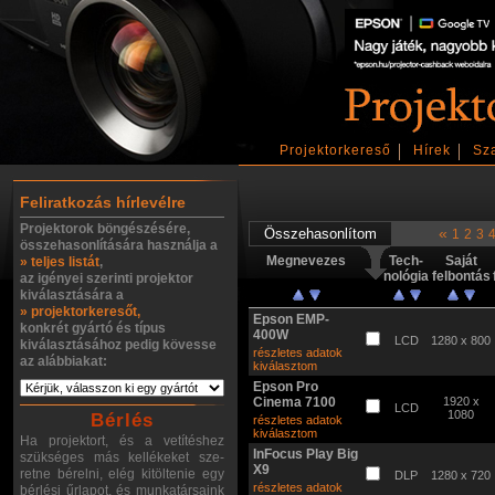
Projektorkereső
Hírek
Sz
Feliratkozás hírlevélre
Projektorok böngészésére,
«
1
2
3
összehasonlítására használja a
Megnevezes
Tech-
Saját
» teljes listát
,
nológia
felbontás
az igényei szerinti projektor
kiválasztására a
» projektorkeresőt,
Epson EMP-
konkrét gyártó és típus
400W
LCD
1280 x 800
kiválasztásához pedig kövesse
részletes adatok
az alábbiakat:
kiválasztom
Epson Pro
Cinema 7100
1920 x
LCD
1080
Bérlés
részletes adatok
kiválasztom
Ha projektort, és a vetítéshez
InFocus Play Big
szükséges más kellékeket sze-
X9
retne bérelni, elég kitöltenie egy
DLP
1280 x 720
részletes adatok
bérlési űrlapot, és munkatársaink