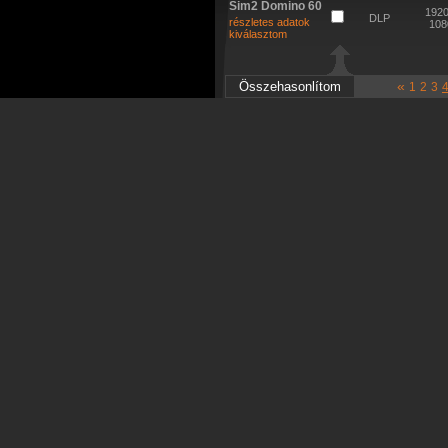
Sim2 Domino 60
1920
DLP
részletes adatok
108
kiválasztom
«
1
2
3