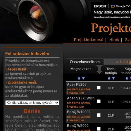
Projektorkereső
Hírek
Sz
Feliratkozás hírlevélre
Projektorok böngészésére,
«
1
2
3
összehasonlítására használja a
Megnevezes
Tech-
Saj
» teljes listát
,
nológia
felbo
az igényei szerinti projektor
kiválasztására a
» projektorkeresőt,
Acer P5206
konkrét gyártó és típus
DLP
1024 x
részletes adatok
kiválasztásához pedig kövesse
kiválasztom
az alábbiakat:
Acer S1370WHn
DLP
1280 x
részletes adatok
kiválasztom
Bérlés
BenQ W10000
1920
DLP
Ha projektort, és a vetítéshez
részletes adatok
108
kiválasztom
szükséges más kellékeket sze-
retne bérelni, elég kitöltenie egy
BenQ W5000
1920
DLP
bérlési űrlapot, és munkatársaink
részletes adatok