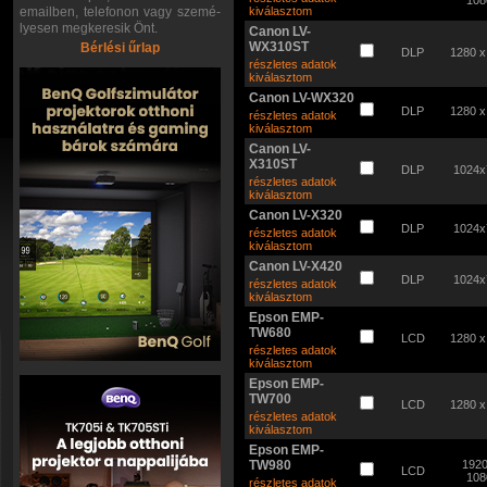
108
emailben, telefonon vagy szemé-
kiválasztom
lyesen megkeresik Önt.
Canon LV-
WX310ST
Bérlési űrlap
DLP
1280 x
részletes adatok
kiválasztom
Canon LV-WX320
DLP
1280 x
részletes adatok
kiválasztom
Canon LV-
X310ST
DLP
1024x
részletes adatok
kiválasztom
Canon LV-X320
DLP
1024x
részletes adatok
kiválasztom
Canon LV-X420
DLP
1024x
részletes adatok
kiválasztom
Epson EMP-
TW680
LCD
1280 x
részletes adatok
kiválasztom
Epson EMP-
TW700
LCD
1280 x
részletes adatok
kiválasztom
Epson EMP-
TW980
1920
LCD
108
részletes adatok