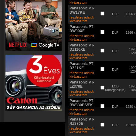
kiválasztom
Panasonic PT-
DW17KE
DLP
1366 x
részletes adatok
kiválasztom
Panasonic PT-
DW90XE
DLP
1366 x
részletes adatok
kiválasztom
Panasonic PT-
DZ110XE
1920
DLP
120
részletes adatok
kiválasztom
Panasonic PT-
DZ21KE
1920
DLP
120
részletes adatok
kiválasztom
Panasonic PT-
LZ370E
LCD
1920
(anorganikus)
108
részletes adatok
kiválasztom
Panasonic PT-
RW330ES/EK
DLP
1280 x
részletes adatok
kiválasztom
Panasonic PT-
RZ370E
DLP
1920x
részletes adatok
kiválasztom