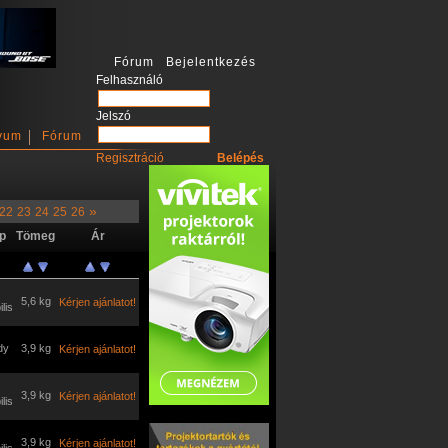
Fórum Bejelentkezés
Felhasználó
Jelszó
vum
Fórum
Regisztráció
»
22
23
24
25
26
p
Tömeg
Ár
5,6 kg
Kérjen ajánlatot!
lis
dy
3,9 kg
Kérjen ajánlatot!
3,9 kg
Kérjen ajánlatot!
lis
3,9 kg
Kérjen ajánlatot!