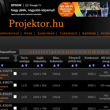
jektorkereső
Hírek
Szakcikkek
Tudásbázis
Kellékek
Archí
«
1
2
3
4
5
6
7
8
9
10
11
12
13
14
15
16
17
18
19
20
21
evezes
Tech-
Saját
Max.
Fényerő
Kontraszt
HD ké
nológia
felbontás
felbontás
(ANSI lm)
megj.
PL-CX275
HD-
LCD
1024 x 768
UXGA
5200
3000:1
 adatok
kompatibi
tom
PL-EW275
LCD
1280 x 800
UXGA
3700
3000:1
HD-rea
 adatok
tom
PL-EX225
HD-
LCD
1024 x 768
UXGA
2700
3000:1
 adatok
kompatibi
tom
PL-EX245
HD-
LCD
1024 x 768
UXGA
3200
3000:1
 adatok