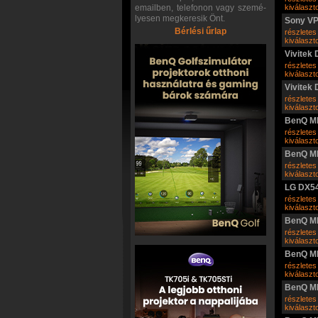
emailben, telefonon vagy szemé-
kiválasz
lyesen megkeresik Önt.
Sony V
Bérlési űrlap
részletes
kiválasz
Vivitek
részletes
kiválasz
Vivitek
részletes
kiválasz
BenQ M
részletes
kiválasz
BenQ M
részletes
kiválasz
LG DX5
részletes
kiválasz
BenQ M
részletes
kiválasz
BenQ M
részletes
kiválasz
BenQ M
részletes
kiválasz