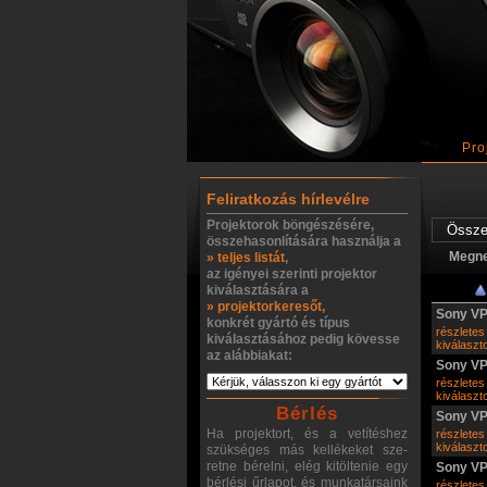
Pro
Feliratkozás hírlevélre
Projektorok böngészésére,
összehasonlítására használja a
Megn
» teljes listát
,
az igényei szerinti projektor
kiválasztására a
» projektorkeresőt,
Sony V
konkrét gyártó és típus
részletes
kiválasztásához pedig kövesse
kiválasz
az alábbiakat:
Sony V
részletes
kiválasz
Bérlés
Sony V
Ha projektort, és a vetítéshez
részletes
kiválasz
szükséges más kellékeket sze-
retne bérelni, elég kitöltenie egy
Sony V
bérlési űrlapot, és munkatársaink
részletes