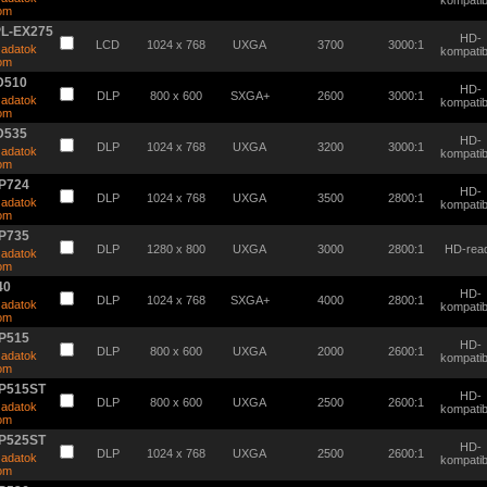
kompatibi
tom
PL-EX275
HD-
LCD
1024 x 768
UXGA
3700
3000:1
 adatok
kompatibi
tom
 D510
HD-
DLP
800 x 600
SXGA+
2600
3000:1
 adatok
kompatibi
tom
 D535
HD-
DLP
1024 x 768
UXGA
3200
3000:1
 adatok
kompatibi
tom
P724
HD-
DLP
1024 x 768
UXGA
3500
2800:1
 adatok
kompatibi
tom
P735
DLP
1280 x 800
UXGA
3000
2800:1
HD-rea
 adatok
tom
40
HD-
DLP
1024 x 768
SXGA+
4000
2800:1
 adatok
kompatibi
tom
P515
HD-
DLP
800 x 600
UXGA
2000
2600:1
 adatok
kompatibi
tom
P515ST
HD-
DLP
800 x 600
UXGA
2500
2600:1
 adatok
kompatibi
tom
P525ST
HD-
DLP
1024 x 768
UXGA
2500
2600:1
 adatok
kompatibi
tom