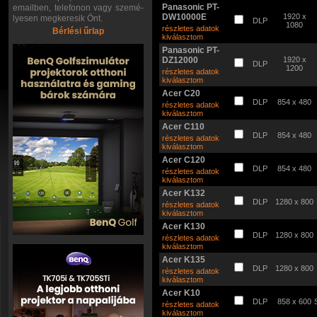
Panasonic PT-
emailben, telefonon vagy szemé-
DW10000E
1920 x
lyesen megkeresik Önt.
DLP
1080
részletes adatok
Bérlési űrlap
kiválasztom
Panasonic PT-
DZ12000
1920 x
DLP
1200
részletes adatok
kiválasztom
Acer C20
DLP
854 x 480
részletes adatok
kiválasztom
Acer C110
DLP
854 x 480
részletes adatok
kiválasztom
Acer C120
DLP
854 x 480
részletes adatok
kiválasztom
Acer K132
DLP
1280 x 800
részletes adatok
kiválasztom
Acer K130
DLP
1280 x 800
részletes adatok
kiválasztom
Acer K135
DLP
1280 x 800
részletes adatok
kiválasztom
Acer K10
DLP
858 x 600
részletes adatok
kiválasztom