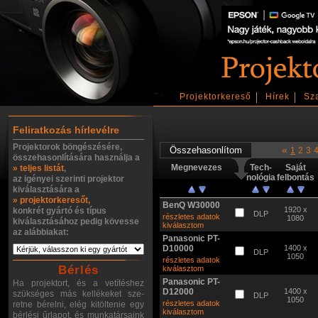
Projektorkereső
Hírek
Sz
Feliratkozás hírlevélre
Projektorok böngészésére,
«
1
2
3
összehasonlítására használja a
Megnevezes
Tech-
Saját
» teljes listát
,
nológia
felbontás
az igényei szerinti projektor
kiválasztására a
» projektorkeresőt,
BenQ W30000
1920 x
konkrét gyártó és típus
DLP
részletes adatok
1080
kiválasztásához pedig kövesse
kiválasztom
az alábbiakat:
Panasonic PT-
D10000
1400 x
DLP
1050
részletes adatok
Bérlés
kiválasztom
Panasonic PT-
Ha projektort, és a vetítéshez
D12000
1400 x
szükséges más kellékeket sze-
DLP
1050
részletes adatok
retne bérelni, elég kitöltenie egy
kiválasztom
bérlési űrlapot, és munkatársaink