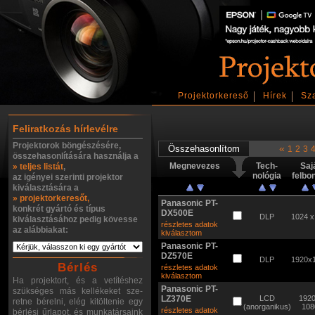
Projektorkereső
Hírek
Sz
Feliratkozás hírlevélre
Projektorok böngészésére,
«
1
2
3
összehasonlítására használja a
Megnevezes
Tech-
Saj
» teljes listát
,
nológia
felbo
az igényei szerinti projektor
kiválasztására a
» projektorkeresőt,
Panasonic PT-
konkrét gyártó és típus
DX500E
DLP
1024 x
kiválasztásához pedig kövesse
részletes adatok
az alábbiakat:
kiválasztom
Panasonic PT-
DZ570E
DLP
1920x
Bérlés
részletes adatok
kiválasztom
Ha projektort, és a vetítéshez
Panasonic PT-
szükséges más kellékeket sze-
LZ370E
LCD
1920
retne bérelni, elég kitöltenie egy
(anorganikus)
108
részletes adatok
bérlési űrlapot, és munkatársaink