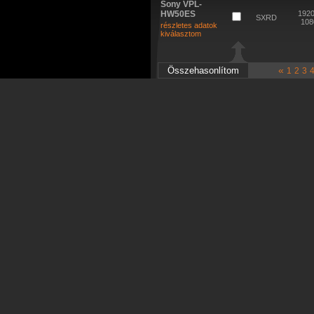
Sony VPL-
HW50ES
1920
SXRD
108
részletes adatok
kiválasztom
«
1
2
3