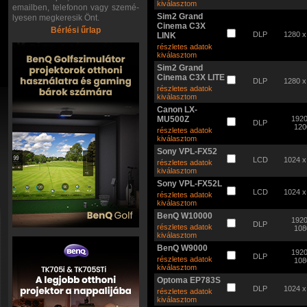
kiválasztom
emailben, telefonon vagy szemé-
Sim2 Grand
lyesen megkeresik Önt.
Cinema C3X
Bérlési űrlap
DLP
1280 x
LINK
részletes adatok
kiválasztom
Sim2 Grand
Cinema C3X LITE
DLP
1280 x
részletes adatok
kiválasztom
Canon LX-
MU500Z
1920
DLP
120
részletes adatok
kiválasztom
Sony VPL-FX52
LCD
1024 x
részletes adatok
kiválasztom
Sony VPL-FX52L
LCD
1024 x
részletes adatok
kiválasztom
BenQ W10000
1920
DLP
részletes adatok
108
kiválasztom
BenQ W9000
1920
DLP
részletes adatok
108
kiválasztom
Optoma EP783S
DLP
1024 x
részletes adatok
kiválasztom