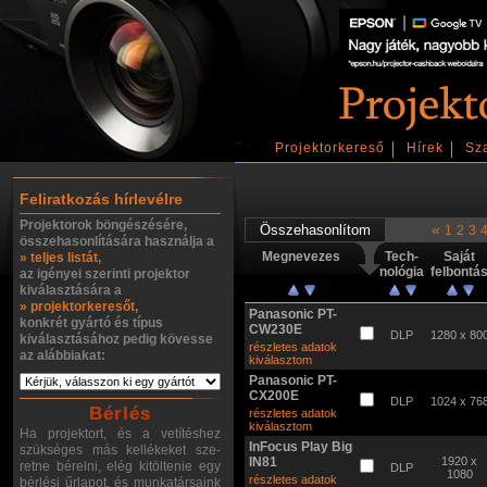
Projektorkereső
Hírek
Sz
Feliratkozás hírlevélre
Projektorok böngészésére,
«
1
2
3
összehasonlítására használja a
Megnevezes
Tech-
Saját
» teljes listát
,
nológia
felbontá
az igényei szerinti projektor
kiválasztására a
» projektorkeresőt,
Panasonic PT-
konkrét gyártó és típus
CW230E
DLP
1280 x 80
kiválasztásához pedig kövesse
részletes adatok
az alábbiakat:
kiválasztom
Panasonic PT-
CX200E
DLP
1024 x 76
Bérlés
részletes adatok
kiválasztom
Ha projektort, és a vetítéshez
InFocus Play Big
szükséges más kellékeket sze-
IN81
1920 x
retne bérelni, elég kitöltenie egy
DLP
1080
részletes adatok
bérlési űrlapot, és munkatársaink