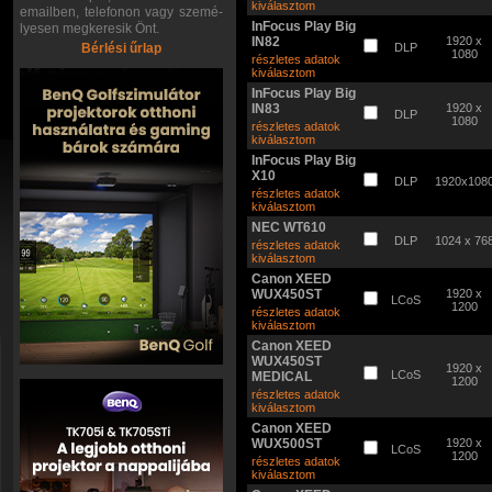
kiválasztom
emailben, telefonon vagy szemé-
InFocus Play Big
lyesen megkeresik Önt.
IN82
1920 x
Bérlési űrlap
DLP
1080
részletes adatok
kiválasztom
InFocus Play Big
IN83
1920 x
DLP
1080
részletes adatok
kiválasztom
InFocus Play Big
X10
DLP
1920x108
részletes adatok
kiválasztom
NEC WT610
DLP
1024 x 76
részletes adatok
kiválasztom
Canon XEED
WUX450ST
1920 x
LCoS
1200
részletes adatok
kiválasztom
Canon XEED
WUX450ST
1920 x
LCoS
MEDICAL
1200
részletes adatok
kiválasztom
Canon XEED
WUX500ST
1920 x
LCoS
1200
részletes adatok
kiválasztom