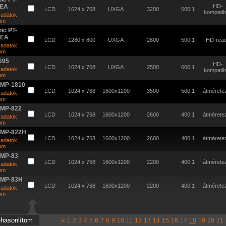
TEA
HD-
LCD
1024 x 768
UXGA
3200
500:1
kompatibi
 adatok
tom
ic PT-
TEA
LCD
1280 x 800
UXGA
2600
500:1
HD-rea
 adatok
tom
695
HD-
LCD
1024 x 768
UXGA
2500
600:1
 adatok
kompatibi
tom
EMP-1810
LCD
1024 x 768
1600x1200
3500
500:1
átméretez
 adatok
tom
EMP-822
LCD
1024 x 768
1600x1200
2600
400:1
átméretez
 adatok
tom
EMP-822H
LCD
1024 x 768
1600x1200
2600
400:1
átméretez
 adatok
tom
EMP-83
LCD
1024 x 768
1600x1200
2200
400:1
átméretez
 adatok
tom
EMP-83H
LCD
1024 x 768
1600x1200
2200
400:1
átméretez
 adatok
tom
«
1
2
3
4
5
6
7
8
9
10
11
12
13
14
15
16
17
18
19
20
21