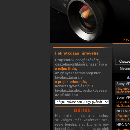
Pro
Feliratkozás hírlevélre
Projektorok böngészésére,
összehasonlítására használja a
Megn
» teljes listát
,
az igényei szerinti projektor
kiválasztására a
» projektorkeresőt,
Sony V
konkrét gyártó és típus
részletes
kiválasztásához pedig kövesse
kiválasz
az alábbiakat:
Sony V
részletes
kiválasz
Bérlés
NEC NP
Ha projektort, és a vetítéshez
részletes
kiválasz
szükséges más kellékeket sze-
retne bérelni, elég kitöltenie egy
NEC NP
bérlési űrlapot, és munkatársaink
részletes