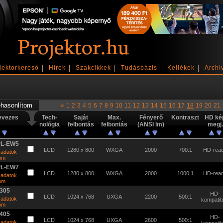
jektorkereső
Hírek
Szakcikkek
Tudásbázis
Kellékek
Archí
«
1
2
3
4
5
6
7
8
9
10
11
12
13
14
15
16
17
18
19
20
21
evezes
Tech-
Saját
Max.
Fényerő
Kontraszt
HD ké
nológia
felbontás
felbontás
(ANSI lm)
megj.
PL-EW5
LCD
1280 x 800
WXGA
2000
700:1
HD-rea
 adatok
tom
PL-EW7
LCD
1280 x 800
WXGA
2000
1000:1
HD-rea
 adatok
tom
305
HD-
LCD
1024 x 768
UXGA
2200
500:1
 adatok
kompatibi
tom
405
HD-
LCD
1024 x 768
UXGA
2600
500:1
 adatok