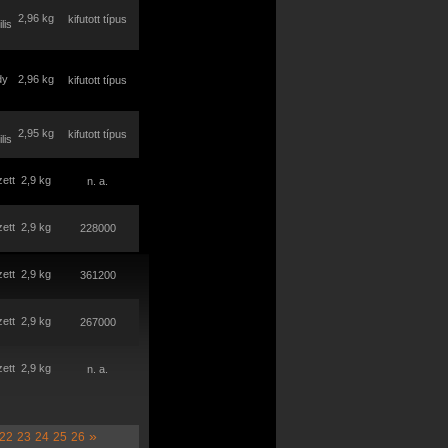
2,96 kg
kifutott típus
lis
dy
2,96 kg
kifutott típus
2,95 kg
kifutott típus
lis
ett
2,9 kg
n. a.
ett
2,9 kg
228000
ett
2,9 kg
361200
ett
2,9 kg
267000
ett
2,9 kg
n. a.
»
22
23
24
25
26