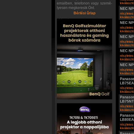
emailben, telefonon vagy szemé-
kiválasz
lyesen megkeresik Önt.
NEC NP
Bérlési űrlap
részletes
kiválasz
NEC NP
részletes
kiválasz
NEC NP
részletes
kiválasz
NEC NP
részletes
kiválasz
NEC NP
részletes
kiválasz
Panason
LB75EA
részletes
kiválasz
Panason
LB75N
részletes
kiválasz
Panason
LB80EA
részletes
kiválasz
Panason