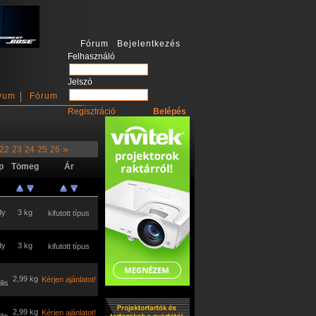
Fórum Bejelentkezés
Felhasználó
Jelszó
vum
Fórum
Regisztráció
»
22
23
24
25
26
p
Tömeg
Ár
dy
3 kg
kifutott típus
dy
3 kg
kifutott típus
2,99 kg
Kérjen ajánlatot!
lis
2,99 kg
Kérjen ajánlatot!