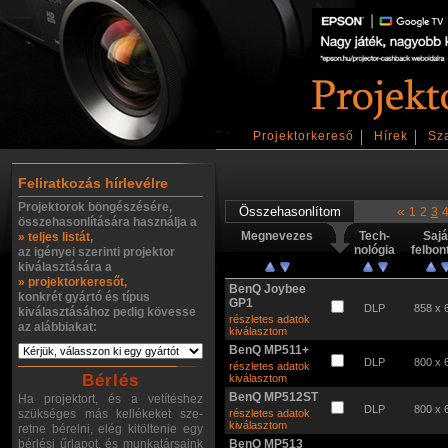
Projektorkereső
Hírek
Sz
Feliratkozás hírlevélre
Projektorok böngészésére,
«
1
2
3
összehasonlítására használja a
Megnevezes
Tech-
Sajá
» teljes listát
,
nológia
felbon
az igényei szerinti projektor
kiválasztására a
» projektorkeresőt,
BenQ Joybee
konkrét gyártó és típus
GP1
DLP
858 x 
kiválasztásához pedig kövesse
részletes adatok
az alábbiakat:
kiválasztom
BenQ MP511+
DLP
800 x 
részletes adatok
Bérlés
kiválasztom
BenQ MP512ST
Ha projektort, és a vetítéshez
DLP
800 x 
szükséges más kellékeket sze-
részletes adatok
kiválasztom
retne bérelni, elég kitöltenie egy
bérlési űrlapot, és munkatársaink
BenQ MP513