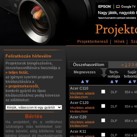
Projektorkereső
Hírek
Sz
Feliratkozás hírlevélre
Projektorok böngészésére,
«
1
2
3
összehasonlítására használja a
Megnevezes
Tech-
Saját
» teljes listát
,
nológia
felbont
az igényei szerinti projektor
kiválasztására a
» projektorkeresőt,
Acer C110
konkrét gyártó és típus
DLP
854 x 4
részletes adatok
kiválasztásához pedig kövesse
kiválasztom
az alábbiakat:
Acer C120
DLP
854 x 4
részletes adatok
kiválasztom
Bérlés
Acer C20
DLP
854 x 4
Ha projektort, és a vetítéshez
részletes adatok
kiválasztom
szükséges más kellékeket sze-
retne bérelni, elég kitöltenie egy
Acer K11
DLP
858 x 6
bérlési űrlapot, és munkatársaink
részletes adatok