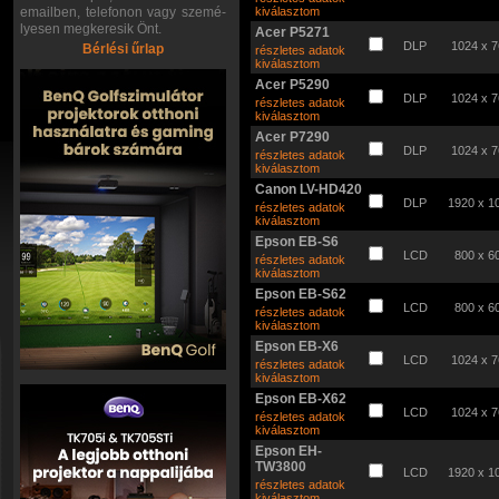
emailben, telefonon vagy szemé-
kiválasztom
lyesen megkeresik Önt.
Acer P5271
DLP
1024 x 
Bérlési űrlap
részletes adatok
kiválasztom
Acer P5290
DLP
1024 x 
részletes adatok
kiválasztom
Acer P7290
DLP
1024 x 
részletes adatok
kiválasztom
Canon LV-HD420
DLP
1920 x 1
részletes adatok
kiválasztom
Epson EB-S6
LCD
800 x 6
részletes adatok
kiválasztom
Epson EB-S62
LCD
800 x 6
részletes adatok
kiválasztom
Epson EB-X6
LCD
1024 x 
részletes adatok
kiválasztom
Epson EB-X62
LCD
1024 x 
részletes adatok
kiválasztom
Epson EH-
TW3800
LCD
1920 x 1
részletes adatok
kiválasztom