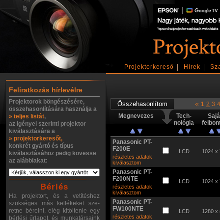
Projektorkereső
Hírek
Sz
Feliratkozás hírlevélre
Projektorok böngészésére,
«
1
2
3
összehasonlítására használja a
Megnevezes
Tech-
Sajá
» teljes listát
,
nológia
felbon
az igényei szerinti projektor
kiválasztására a
» projektorkeresőt,
Panasonic PT-
konkrét gyártó és típus
F200E
LCD
1024 x
kiválasztásához pedig kövesse
részletes adatok
az alábbiakat:
kiválasztom
Panasonic PT-
F200NTE
LCD
1024 x
Bérlés
részletes adatok
kiválasztom
Ha projektort, és a vetítéshez
Panasonic PT-
szükséges más kellékeket sze-
FW100NTE
retne bérelni, elég kitöltenie egy
LCD
1280 x
részletes adatok
bérlési űrlapot, és munkatársaink