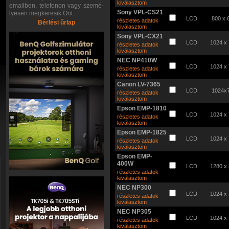
kiválasztom
emailben, telefonon vagy szemé-
Sony VPL-CS21
lyesen megkeresik Önt.
LCD
800 x 
részletes adatok
Bérlési űrlap
kiválasztom
Sony VPL-CX21
LCD
1024 x
részletes adatok
kiválasztom
NEC NP410W
LCD
1024 x
részletes adatok
kiválasztom
Canon LV-7365
LCD
1024x
részletes adatok
kiválasztom
Epson EMP-1810
LCD
1024 x
részletes adatok
kiválasztom
Epson EMP-1825
LCD
1024 x
részletes adatok
kiválasztom
Epson EMP-
400W
LCD
1280 x
részletes adatok
kiválasztom
NEC NP300
LCD
1024 x
részletes adatok
kiválasztom
NEC NP305
LCD
1024 x
részletes adatok
kiválasztom