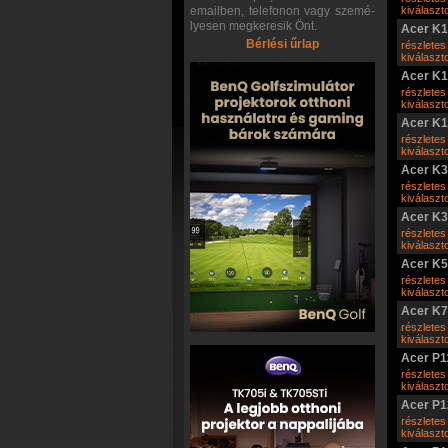
emailben, telefonon vagy szemé-
kiválasz
lyesen megkeresik Önt.
Acer K
Bérlési űrlap
részletes
kiválasz
Acer K
részletes
kiválasz
Acer K
részletes
kiválasz
Acer K
részletes
kiválasz
Acer K
részletes
kiválasz
Acer K
részletes
kiválasz
Acer K
részletes
kiválasz
Acer P
részletes
kiválasz
Acer P1
részletes
kiválasz