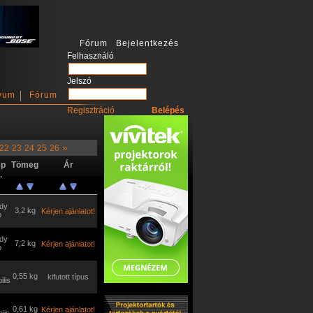
Fórum Bejelentkezés
Felhasználó
Jelszó
vum
Fórum
Regisztráció
»
22
23
24
25
26
ép
Tömeg
Ár
.
dy
3,2 kg
Kérjen ajánlatot!
p
dy
7,2 kg
Kérjen ajánlatot!
p
0,55 kg
kifutott típus
ilis
0,61 kg
Kérjen ajánlatot!