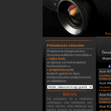
Pro
Feliratkozás hírlevélre
Projektorok böngészésére,
összehasonlítására használja a
Megn
» teljes listát
,
az igényei szerinti projektor
kiválasztására a
» projektorkeresőt,
Acer H
konkrét gyártó és típus
részletes
kiválasztásához pedig kövesse
kiválasz
az alábbiakat:
Acer H
részletes
kiválasz
Bérlés
Acer K
Ha projektort, és a vetítéshez
részletes
kiválasz
szükséges más kellékeket sze-
retne bérelni, elég kitöltenie egy
Acer K1
bérlési űrlapot, és munkatársaink
részletes