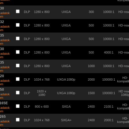
kompatib
tom
130
DLP
1280 x 800
UXGA
300
10000:1
HD-rea
 adatok
tom
132
DLP
1280 x 800
UXGA
500
10000:1
HD-rea
 adatok
tom
135
DLP
1280 x 800
UXGA
500
10000:1
HD-rea
 adatok
tom
330
DLP
1280 x 800
UXGA
500
4000:1
HD-rea
 adatok
tom
335
DLP
1280 x 800
UXGA
1000
10000:1
HD-rea
 adatok
tom
520
HD-
DLP
1024 x 768
UXGA 1080p
2000
100000:1
 adatok
kompatib
tom
750
1920 x
HD rea
DLP
UXGA 1080p
1500
100000:1
 adatok
1080
1080
tom
1165E
HD-
DLP
800 x 600
SXGA
2400
2100:1
 adatok
kompatib
tom
265
HD-
DLP
1024 x 768
SXGA+
2400
2000:1
 adatok
kompatib
tom