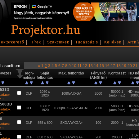
jektorkereső
Hírek
Szakcikkek
Tudásbázis
Kellékek
Archí
«
1
2
3
4
5
6
7
8
9
10
11
12
13
14
15
16
17
18
19
20
21
evezes
Tech-
Saját
Max. felbontás
Fényerő
Kontraszt
HD k
nológia
felbontás
(ANSI lm)
megj
7531D
1080 x
50000:1
HD-rea
DLP
1080p/UXGA
2000
 adatok
1920
(auto írisz)
1080
tom
9500BD
1080 x
50000:1
HD-rea
DLP
1080p/UXGA/WSXGA+
2000
 adatok
1920
(auto írisz)
1080
tom
10
HD-
DLP
858 x 600
SXGA/WXGA+
100
2000 : 1
 adatok
kompatib
tom
1
HD-
DLP
858 x 600
SXGA/WXGA+
200
2000:1
 adatok