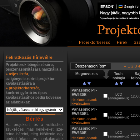
Projektorkereső
Hírek
Sz
Feliratkozás hírlevélre
Projektorok böngészésére,
«
1
2
3
összehasonlítására használja a
Megnevezes
Tech-
Sa
» teljes listát
,
nológia
felb
az igényei szerinti projektor
kiválasztására a
» projektorkeresőt,
Panasonic PT-
konkrét gyártó és típus
EW530E
LCD
1280 
kiválasztásához pedig kövesse
(anorganikus)
részletes adatok
az alábbiakat:
kiválasztom
Panasonic PT-
EW530EL
LCD
1280 
(anorganikus)
Bérlés
részletes adatok
kiválasztom
Ha projektort, és a vetítéshez
Panasonic PT-
szükséges más kellékeket sze-
EW630E
LCD
retne bérelni, elég kitöltenie egy
1280 
(anorganikus)
részletes adatok
bérlési űrlapot, és munkatársaink