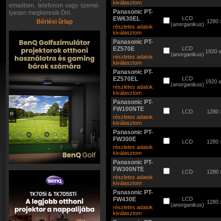
kiválasztom
emailben, telefonon vagy szemé-
Panasonic PT-
lyesen megkeresik Önt.
EW630EL
LCD
Bérlési űrlap
1280 
(anorganikus)
részletes adatok
kiválasztom
Panasonic PT-
EZ570E
LCD
1920 
(anorganikus)
részletes adatok
kiválasztom
Panasonic PT-
EZ570EL
LCD
1920 
(anorganikus)
részletes adatok
kiválasztom
Panasonic PT-
FW100NTE
LCD
1280 
részletes adatok
kiválasztom
Panasonic PT-
FW300E
LCD
1280 
részletes adatok
kiválasztom
Panasonic PT-
FW300NTE
LCD
1280 
részletes adatok
kiválasztom
Panasonic PT-
FW430E
LCD
1280 
(anorganikus)
részletes adatok
kiválasztom