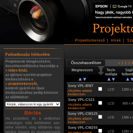
Projektorkereső
Hírek
Sz
Feliratkozás hírlevélre
Projektorok böngészésére,
«
1
2
3
összehasonlítására használja a
Megnevezes
Tech-
Sajá
» teljes listát
,
nológia
felbon
az igényei szerinti projektor
kiválasztására a
» projektorkeresőt,
Sony VPL-BW7
konkrét gyártó és típus
LCD
1280 x 
részletes adatok
kiválasztásához pedig kövesse
kiválasztom
az alábbiakat:
Sony VPL-CS21
LCD
800 x 
részletes adatok
kiválasztom
Bérlés
Sony VPL-CW125
LCD
1366 x 
Ha projektort, és a vetítéshez
részletes adatok
kiválasztom
szükséges más kellékeket sze-
retne bérelni, elég kitöltenie egy
Sony VPL-CW255
LCD
1280 x 
bérlési űrlapot, és munkatársaink
részletes adatok