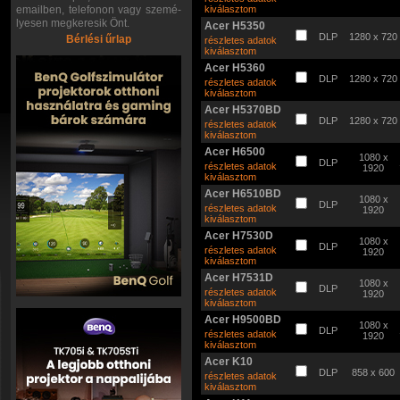
emailben, telefonon vagy szemé-
kiválasztom
lyesen megkeresik Önt.
Acer H5350
DLP
1280 x 720
Bérlési űrlap
részletes adatok
kiválasztom
Acer H5360
DLP
1280 x 720
részletes adatok
kiválasztom
Acer H5370BD
DLP
1280 x 720
részletes adatok
kiválasztom
Acer H6500
1080 x
DLP
részletes adatok
1920
kiválasztom
Acer H6510BD
1080 x
DLP
részletes adatok
1920
kiválasztom
Acer H7530D
1080 x
DLP
részletes adatok
1920
kiválasztom
Acer H7531D
1080 x
DLP
részletes adatok
1920
kiválasztom
Acer H9500BD
1080 x
DLP
részletes adatok
1920
kiválasztom
Acer K10
DLP
858 x 600
részletes adatok
kiválasztom