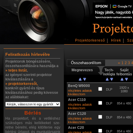
Projektorkereső
Hírek
Sz
Feliratkozás hírlevélre
Projektorok böngészésére,
«
1
2
3
összehasonlítására használja a
Megnevezes
Tech-
Saját
» teljes listát
,
nológia
felbontás
az igényei szerinti projektor
kiválasztására a
» projektorkeresőt,
BenQ W9000
1920 x
konkrét gyártó és típus
DLP
részletes adatok
1080
kiválasztásához pedig kövesse
kiválasztom
az alábbiakat:
Acer C110
DLP
854 x 480
részletes adatok
kiválasztom
Bérlés
Acer C120
DLP
854 x 480
Ha projektort, és a vetítéshez
részletes adatok
kiválasztom
szükséges más kellékeket sze-
retne bérelni, elég kitöltenie egy
Acer C20
DLP
854 x 480
bérlési űrlapot, és munkatársaink
részletes adatok