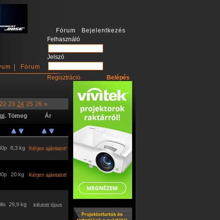
Fórum Bejelentkezés
Felhasználó
Jelszó
vum
Fórum
Regisztráció
»
22
23
24
25
26
j.
Tömeg
Ár
80p
8,3 kg
Kérjen ajánlatot!
80p
20 kg
Kérjen ajánlatot!
lis
29,9 kg
kifutott típus