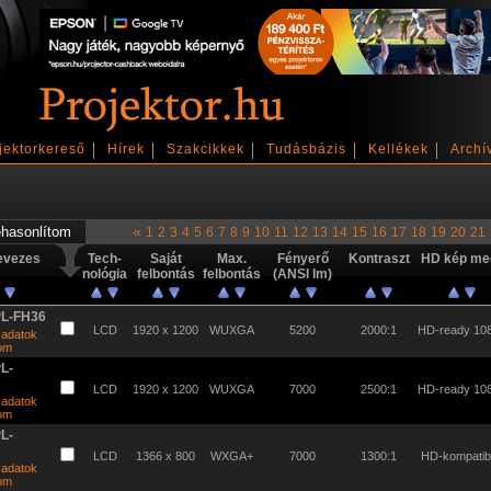
jektorkereső
Hírek
Szakcikkek
Tudásbázis
Kellékek
Archí
«
1
2
3
4
5
6
7
8
9
10
11
12
13
14
15
16
17
18
19
20
21
evezes
Tech-
Saját
Max.
Fényerő
Kontraszt
HD kép meg
nológia
felbontás
felbontás
(ANSI lm)
PL-FH36
LCD
1920 x 1200
WUXGA
5200
2000:1
HD-ready 10
 adatok
tom
L-
LCD
1920 x 1200
WUXGA
7000
2500:1
HD-ready 10
 adatok
tom
L-
LCD
1366 x 800
WXGA+
7000
1300:1
HD-kompatibi
 adatok
tom