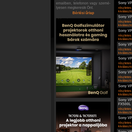
Sony V
emailben, telefonon vagy szemé-
lyesen megkeresik Önt.
részletes
kiválasz
Bérlési űrlap
Sony V
részletes
kiválasz
Sony V
részletes
kiválasz
Sony V
részletes
kiválasz
Sony V
részletes
kiválasz
Sony V
részletes
kiválasz
Sony V
részletes
kiválasz
Sony VP
FX500L
részletes
kiválasz
Sony V
részletes
kiválasz
Sony V