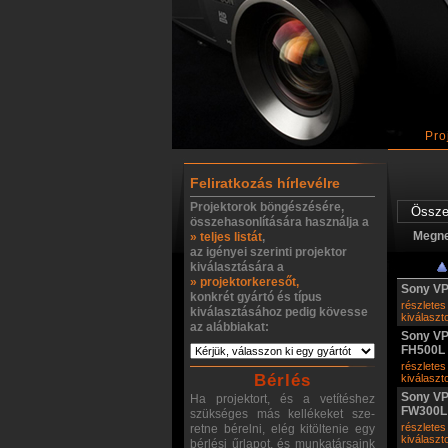
Pro
Feliratkozás hírlevélre
Projektorok böngészésére,
összehasonlítására használja a
Megn
» teljes listát
,
az igényei szerinti projektor
kiválasztására a
» projektorkeresőt,
Sony V
konkrét gyártó és típus
részletes
kiválasztásához pedig kövesse
kiválasz
az alábbiakat:
Sony VP
FH500L
részletes
Bérlés
kiválasz
Sony VP
Ha projektort, és a vetítéshez
FW300L
szükséges más kellékeket sze-
részletes
retne bérelni, elég kitöltenie egy
kiválasz
bérlési űrlapot, és munkatársaink