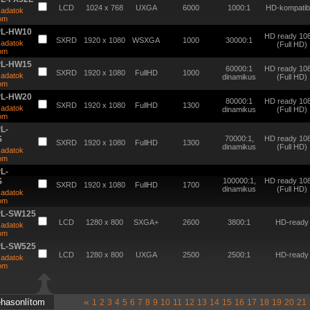
LCD
1024 x 768
UXGA
6000
1000:1
HD-kompatibi
 adatok
tom
PL-HW10
HD ready 10
SXRD
1920 x 1080
WSXGA
1000
30000:1
 adatok
(Full HD)
tom
PL-HW15
60000:1
HD ready 10
SXRD
1920 x 1080
FullHD
1000
 adatok
dinamikus
(Full HD)
tom
PL-HW20
80000:1
HD ready 10
SXRD
1920 x 1080
FullHD
1300
 adatok
dinamikus
(Full HD)
tom
L-
S
70000:1,
HD ready 10
SXRD
1920 x 1080
FullHD
1300
dinamikus
(Full HD)
 adatok
tom
L-
S
100000:1,
HD ready 10
SXRD
1920 x 1080
FullHD
1700
dinamikus
(Full HD)
 adatok
tom
PL-SW125
LCD
1280 x 800
SXGA+
2600
3800:1
HD-ready
 adatok
tom
PL-SW525
LCD
1280 x 800
UXGA
2500
2500:1
HD-ready
 adatok
tom
«
1
2
3
4
5
6
7
8
9
10
11
12
13
14
15
16
17
18
19
20
21