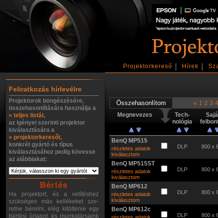
Projektorkereső
Hírek
Sz
Feliratkozás hírlevélre
Projektorok böngészésére,
«
1
2
3
összehasonlítására használja a
Megnevezes
Tech-
Sajá
» teljes listát
,
nológia
felbon
az igényei szerinti projektor
kiválasztására a
» projektorkeresőt,
BenQ MP515
konkrét gyártó és típus
DLP
800 x 
részletes adatok
kiválasztásához pedig kövesse
kiválasztom
az alábbiakat:
BenQ MP515ST
DLP
800 x 
részletes adatok
kiválasztom
Bérlés
BenQ MP612
DLP
800 x 
Ha projektort, és a vetítéshez
részletes adatok
kiválasztom
szükséges más kellékeket sze-
retne bérelni, elég kitöltenie egy
BenQ MP612c
DLP
800 x 
bérlési űrlapot, és munkatársaink
részletes adatok