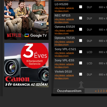
LG HS200
DLP
800 x 
részletes adatok
kiválasztom
NEC NP115
DLP
800 x 
részletes adatok
kiválasztom
Optoma ES520
DLP
800 x 
részletes adatok
kiválasztom
Optoma TS725
DLP
800 x 
részletes adatok
kiválasztom
Sony VPL-CS21
LCD
800 x 
részletes adatok
kiválasztom
Sony VPL-ES5
LCD
800 x 
részletes adatok
kiválasztom
Vivitek D510
DLP
800 x 
részletes adatok
kiválasztom
«
1
2
3