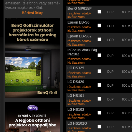
emailben, telefonon vagy szemé-
kiválasztom
lyesen megkeresik Önt.
BenQ MP615P
DLP
800 x 
Bérlési űrlap
részletes adatok
kiválasztom
Epson EB-S6
LCD
800 x 
részletes adatok
kiválasztom
Epson EB-S62
LCD
800 x 
részletes adatok
kiválasztom
InFocus Work Big
IN2102
DLP
800 x 
részletes adatok
kiválasztom
LG DS325
DLP
800 x 
részletes adatok
kiválasztom
LG DS420
DLP
800 x 
részletes adatok
kiválasztom
LG HS101
DLP
800 x 
részletes adatok
kiválasztom
LG HS102
DLP
800 x 
részletes adatok
kiválasztom
LG HS102G
DLP
800 x 
részletes adatok
kiválasztom