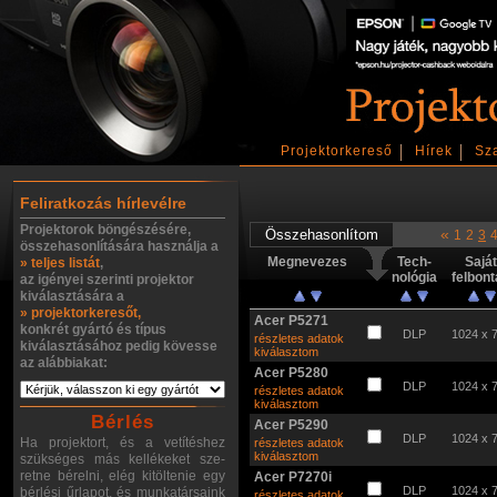
Projektorkereső
Hírek
Sz
Feliratkozás hírlevélre
Projektorok böngészésére,
«
1
2
3
összehasonlítására használja a
Megnevezes
Tech-
Sajá
» teljes listát
,
nológia
felbon
az igényei szerinti projektor
kiválasztására a
» projektorkeresőt,
Acer P5271
konkrét gyártó és típus
DLP
1024 x 
részletes adatok
kiválasztásához pedig kövesse
kiválasztom
az alábbiakat:
Acer P5280
DLP
1024 x 
részletes adatok
kiválasztom
Bérlés
Acer P5290
DLP
1024 x 
Ha projektort, és a vetítéshez
részletes adatok
kiválasztom
szükséges más kellékeket sze-
retne bérelni, elég kitöltenie egy
Acer P7270i
DLP
1024 x 
bérlési űrlapot, és munkatársaink
részletes adatok