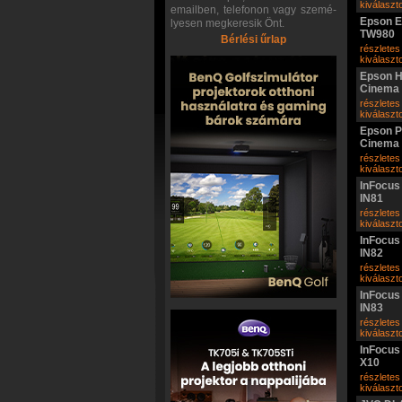
kiválasz
emailben, telefonon vagy szemé-
Epson 
lyesen megkeresik Önt.
TW980
Bérlési űrlap
részletes
kiválasz
Epson 
Cinema
részletes
kiválasz
Epson P
Cinema
részletes
kiválasz
InFocus
IN81
részletes
kiválasz
InFocus
IN82
részletes
kiválasz
InFocus
IN83
részletes
kiválasz
InFocus
X10
részletes
kiválasz