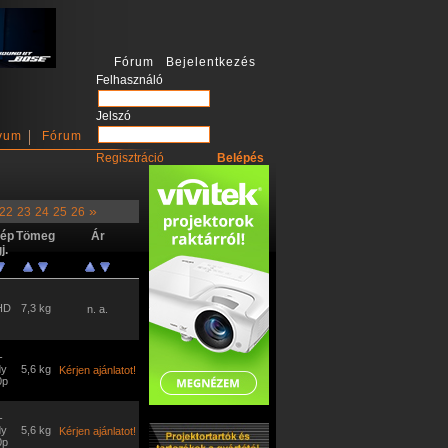
Fórum Bejelentkezés
Felhasználó
Jelszó
vum
Fórum
Regisztráció
»
22
23
24
25
26
ép
Tömeg
Ár
j.
-HD
7,3 kg
n. a.
-
dy
5,6 kg
Kérjen ajánlatot!
0p
-
dy
5,6 kg
Kérjen ajánlatot!
0p