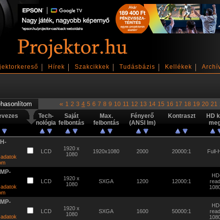
jektorkereső
Hírek
Szakcikkek
Tudásbázis
Kellékek
Archí
«
1
2
3
4
5
6
7
8
9
10
11
12
13
14
15
16
17
18
19
20
21
evezes
Tech-
Saját
Max.
Fényerő
Kontraszt
HD k
nológia
felbontás
felbontás
(ANSI lm)
meg
H-
1920 x
LCD
1920x1080
2000
20000:1
Full
1080
 adatok
tom
EMP-
HD
1920 x
LCD
SXGA
1200
12000:1
rea
1080
 adatok
108
tom
EMP-
HD
1920 x
LCD
SXGA
1600
50000:1
rea
1080
 adatok
108