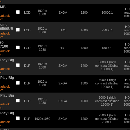
tom
EMP-
HD
1920 x
LCD
SXGA
1200
10000:1
rea
1080
 adatok
108
tom
Home
HD
 6500UB
1920 x
LCD
HD1
1600
75000:1
rea
1080
 adatok
108
tom
ro
HD
 7100
1920 x
LCD
HD1
1800
18000:1
rea
1080
 adatok
108
tom
 Play Big
3000:1 (high
HD
1920 x
DLP
SXGA
1400
contrast állásban
rea
1080
 adatok
10000:1)
108
tom
 Play Big
4000:1 (high
HD
1920 x
DLP
SXGA
1500
contrast állásban
rea
1080
 adatok
12000:1)
108
tom
 Play Big
5000:1 (high
HD
1920 x
DLP
SXGA
1600
contrast állásban
rea
1080
 adatok
15000:1)
108
tom
 Play Big
2500:1 (high
HD
DLP
1920x1080
SXGA
1200
contrast állásban
rea
 adatok
7500:1)
108
tom