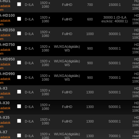
A-HD1
H
1920 x
D-ILA
FullHD
700
15000:1
rea
 adatok
1080
108
tom
A-HD100
H
1920 x
30000:1 (D-ILA
D-ILA
FullHD
600
rea
 adatok
1080
eszköz: 40000:1)
108
tom
A-HD350
H
1920 x
D-ILA
FullHD
1000
30000:1
rea
 adatok
1080
108
tom
A-HD750
H
1920 x
WUXGA(digitális)
D-ILA
900
50000:1
rea
 adatok
1080
WS
108
tom
A-HD950
H
1920 x
WUXGA(digitális)
D-ILA
900
50000:1
rea
 adatok
1080
WS
108
tom
A-HD990
H
1920 x
WUXGA(digitális)
D-ILA
900
70000:1
rea
 adatok
1080
WS
108
tom
A-X3
H
1920 x
D-ILA
FullHD
1300
50000:1
rea
 adatok
1080
108
tom
A-X30
H
1920 x
D-ILA
FullHD
1300
50000:1
rea
 adatok
1080
108
tom
A-X35
H
1920 x
D-ILA
FullHD
1300
50000:1
rea
 adatok
1080
108
tom
A-X7
H
1920 x
WUXGA(digitális)
D-ILA
1300
70000:1
rea
 adatok
1080
WS