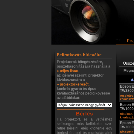
Pro
Feliratkozás hírlevélre
Projektorok böngészésére,
összehasonlítására használja a
Megn
» teljes listát
,
az igényei szerinti projektor
kiválasztására a
» projektorkeresőt,
Epson E
konkrét gyártó és típus
TW3800
kiválasztásához pedig kövesse
részletes
az alábbiakat:
kiválasz
Epson 
TW1000
Bérlés
részletes
kiválasz
Ha projektort, és a vetítéshez
Epson 
szükséges más kellékeket sze-
TW2000
retne bérelni, elég kitöltenie egy
részletes
bérlési űrlapot, és munkatársaink