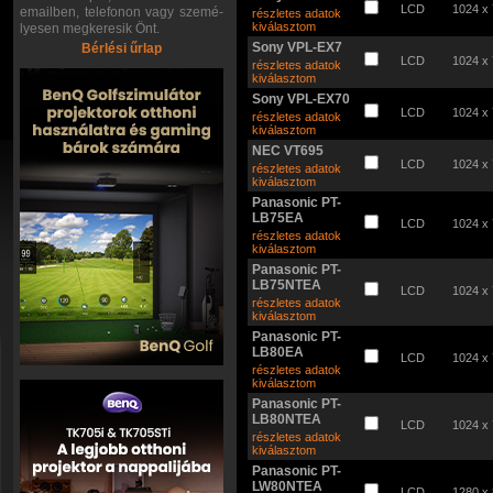
LCD
1024 x
emailben, telefonon vagy szemé-
részletes adatok
kiválasztom
lyesen megkeresik Önt.
Sony VPL-EX7
Bérlési űrlap
LCD
1024 x
részletes adatok
kiválasztom
Sony VPL-EX70
LCD
1024 x
részletes adatok
kiválasztom
NEC VT695
LCD
1024 x
részletes adatok
kiválasztom
Panasonic PT-
LB75EA
LCD
1024 x
részletes adatok
kiválasztom
Panasonic PT-
LB75NTEA
LCD
1024 x
részletes adatok
kiválasztom
Panasonic PT-
LB80EA
LCD
1024 x
részletes adatok
kiválasztom
Panasonic PT-
LB80NTEA
LCD
1024 x
részletes adatok
kiválasztom
Panasonic PT-
LW80NTEA
LCD
1280 x