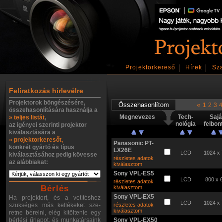
Projektorkereső
Hírek
Sz
Feliratkozás hírlevélre
Projektorok böngészésére,
«
1
2
3
összehasonlítására használja a
Megnevezes
Tech-
Sajá
» teljes listát
,
nológia
felbon
az igényei szerinti projektor
kiválasztására a
» projektorkeresőt,
Panasonic PT-
konkrét gyártó és típus
LX26E
LCD
1024 x
kiválasztásához pedig kövesse
részletes adatok
az alábbiakat:
kiválasztom
Sony VPL-ES5
LCD
800 x 
részletes adatok
Bérlés
kiválasztom
Sony VPL-EX5
Ha projektort, és a vetítéshez
LCD
1024 x
szükséges más kellékeket sze-
részletes adatok
kiválasztom
retne bérelni, elég kitöltenie egy
bérlési űrlapot, és munkatársaink
Sony VPL-EX50