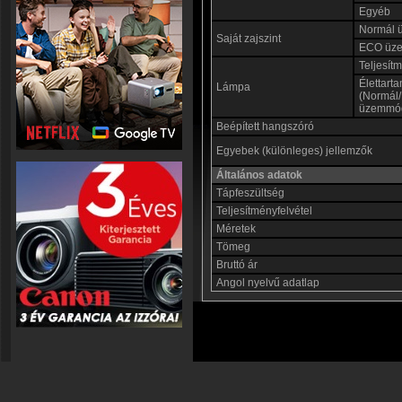
Egyéb
Normál
Saját zajszint
ECO üz
Teljesít
Élettart
Lámpa
(Normál
üzemmó
Beépített hangszóró
Egyebek (különleges) jellemzők
Általános adatok
Tápfeszültség
Teljesítményfelvétel
Méretek
Tömeg
Bruttó ár
Angol nyelvű adatlap