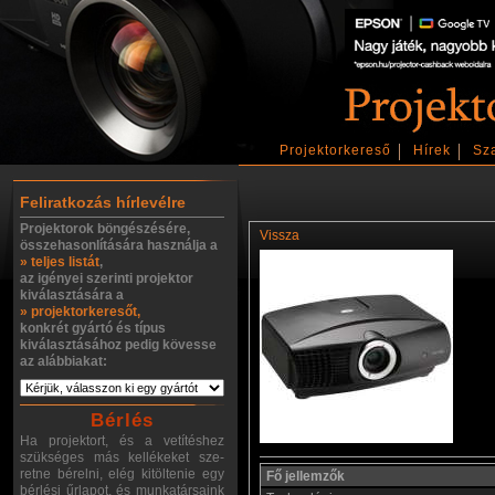
Projektorkereső
Hírek
Sz
Feliratkozás hírlevélre
Projektorok böngészésére,
Vissza
összehasonlítására használja a
» teljes listát
,
az igényei szerinti projektor
kiválasztására a
» projektorkeresőt,
konkrét gyártó és típus
kiválasztásához pedig kövesse
az alábbiakat:
Bérlés
Ha projektort, és a vetítéshez
szükséges más kellékeket sze-
retne bérelni, elég kitöltenie egy
Fő jellemzők
bérlési űrlapot, és munkatársaink