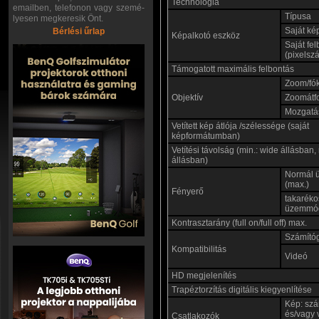
Technológia
emailben, telefonon vagy szemé-
Típusa
lyesen megkeresik Önt.
Saját ké
Bérlési űrlap
Képalkotó eszköz
Saját fe
(pixelsz
Támogatott maximális felbontás
Zoom/fó
Objektív
Zoomátf
Mozgatás
Vetített kép átlója /szélessége (saját
képformátumban)
Vetítési távolság (min.: wide állásban, 
állásban)
Normál
(max.)
Fényerő
takaréko
üzemmó
Kontrasztarány (full on/full off) max.
Számító
Kompatibilitás
Videó
HD megjelenítés
Trapéztorzítás digitális kiegyenlítése
Kép: sz
és/vagy 
Csatlakozók