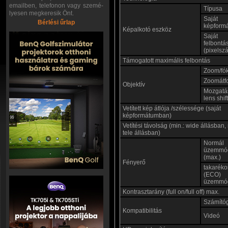
emailben, telefonon vagy szemé-
Típusa
lyesen megkeresik Önt.
Saját
Bérlési űrlap
képform
Képalkotó eszköz
Saját
felbontá
(pixelsz
Támogatott maximális felbontás
Zoom/fó
Zoomátf
Objektív
Mozgatá
lens shift
Vetített kép átlója /szélessége (saját
képformátumban)
Vetítési távolság (min.: wide állásban,
tele állásban)
Normál
üzemmó
(max.)
Fényerő
takaréko
(ECO)
üzemmó
Kontrasztarány (full on/full off) max.
Számító
Kompatibilitás
Videó