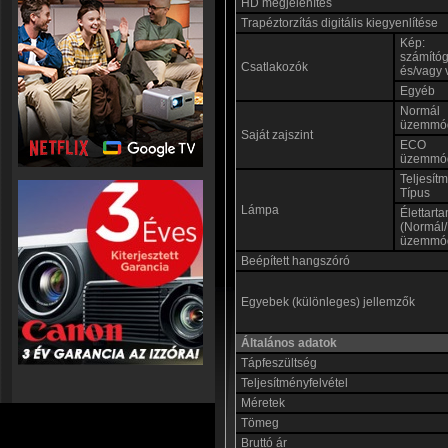
HD megjelenítés
Trapéztorzítás digitális kiegyenlítése
Kép:
számító
Csatlakozók
és/vagy 
Egyéb
Normál
üzemmó
Saját zajszint
ECO
üzemmó
Teljesít
Típus
Lámpa
Élettart
(Normál
üzemmó
Beépített hangszóró
Egyebek (különleges) jellemzők
Általános adatok
Tápfeszültség
Teljesítményfelvétel
Méretek
Tömeg
Bruttó ár