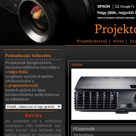
Projektorkereső
Hírek
Sz
Feliratkozás hírlevélre
Projektorok böngészésére,
Vissza
összehasonlítására használja a
» teljes listát
,
az igényei szerinti projektor
kiválasztására a
» projektorkeresőt,
konkrét gyártó és típus
kiválasztásához pedig kövesse
az alábbiakat:
Bérlés
Ha projektort, és a vetítéshez
szükséges más kellékeket sze-
Fő jellemzők
retne bérelni, elég kitöltenie egy
bérlési űrlapot, és munkatársaink
Technológia