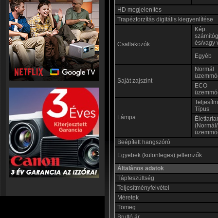
HD megjelenítés
Trapéztorzítás digitális kiegyenlítése
Kép:
számító
és/vagy 
Csatlakozók
Egyéb
Normál
üzemmó
Saját zajszint
ECO
üzemmó
Teljesít
Típus
Lámpa
Élettart
(Normál
üzemmó
Beépített hangszóró
Egyebek (különleges) jellemzők
Általános adatok
Tápfeszültség
Teljesítményfelvétel
Méretek
Tömeg
Bruttó ár