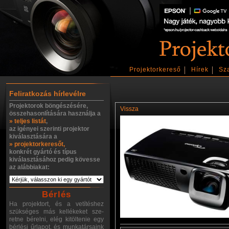
Projektorkereső
Hírek
Sz
Feliratkozás hírlevélre
Projektorok böngészésére,
Vissza
összehasonlítására használja a
» teljes listát
,
az igényei szerinti projektor
kiválasztására a
» projektorkeresőt,
konkrét gyártó és típus
kiválasztásához pedig kövesse
az alábbiakat:
Bérlés
Ha projektort, és a vetítéshez
szükséges más kellékeket sze-
retne bérelni, elég kitöltenie egy
bérlési űrlapot, és munkatársaink