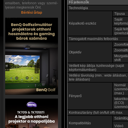
Fő jellemzők
emailben, telefonon vagy szemé-
lyesen megkeresik Önt.
Technológia
Bérlési űrlap
Típusa
Saját
Képalkotó eszköz
képform
Saját fe
(pixelsz
Támogatott maximális felbontás
Zoom/fó
Zoomátf
Objektív
Mozgatás
shift
Vetített kép átlója /szélessége (saját
képformátumban)
Vetítési távolság (min.: wide állásban,
tele állásban)
Normál
üzemmó
(max.)
Fényerő
takaréko
(ECO)
üzemmó
Kontrasztarány (full on/full off) max.
Számító
Kompatibilitás
Videó