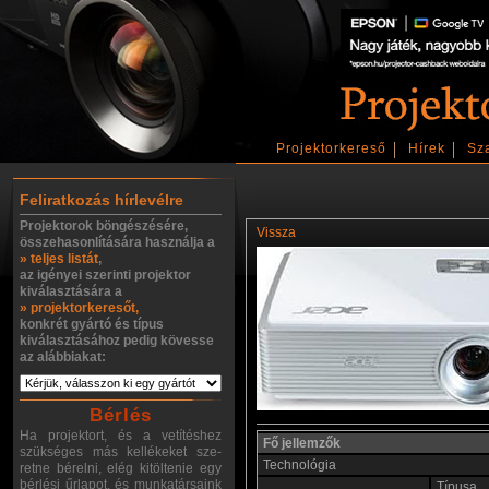
Projektorkereső
Hírek
Sz
Feliratkozás hírlevélre
Projektorok böngészésére,
Vissza
összehasonlítására használja a
» teljes listát
,
az igényei szerinti projektor
kiválasztására a
» projektorkeresőt,
konkrét gyártó és típus
kiválasztásához pedig kövesse
az alábbiakat:
Bérlés
Ha projektort, és a vetítéshez
Fő jellemzők
szükséges más kellékeket sze-
Technológia
retne bérelni, elég kitöltenie egy
bérlési űrlapot, és munkatársaink
Típusa