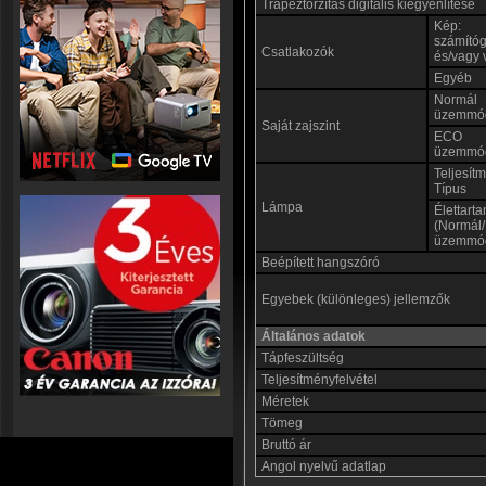
Trapéztorzítás digitális kiegyenlítése
Kép:
számító
Csatlakozók
és/vagy 
Egyéb
Normál
üzemmó
Saját zajszint
ECO
üzemmó
Teljesít
Típus
Lámpa
Élettart
(Normál
üzemmó
Beépített hangszóró
Egyebek (különleges) jellemzők
Általános adatok
Tápfeszültség
Teljesítményfelvétel
Méretek
Tömeg
Bruttó ár
Angol nyelvű adatlap