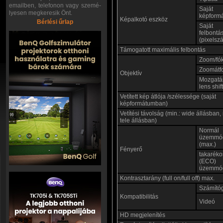
emailben, telefonon vagy szemé-
Saját
lyesen megkeresik Önt.
képform
Képalkotó eszköz
Bérlési űrlap
Saját
felbontá
(pixelsz
Támogatott maximális felbontás
Zoom/fó
Zoomátf
Objektív
Mozgatá
lens shift
Vetített kép átlója /szélessége (saját
képformátumban)
Vetítési távolság (min.: wide állásban,
tele állásban)
Normál
üzemmó
(max.)
Fényerő
takaréko
(ECO)
üzemmó
Kontrasztarány (full on/full off) max.
Számító
Kompatibilitás
Videó
HD megjelenítés