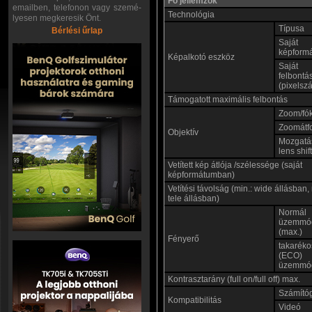
Fő jellemzők
emailben, telefonon vagy szemé-
Technológia
lyesen megkeresik Önt.
Típusa
Bérlési űrlap
Saját
képform
Képalkotó eszköz
Saját
felbontá
(pixelsz
Támogatott maximális felbontás
Zoom/fó
Zoomátf
Objektív
Mozgatá
lens shift
Vetített kép átlója /szélessége (saját
képformátumban)
Vetítési távolság (min.: wide állásban,
tele állásban)
Normál
üzemmó
(max.)
Fényerő
takaréko
(ECO)
üzemmó
Kontrasztarány (full on/full off) max.
Számító
Kompatibilitás
Videó