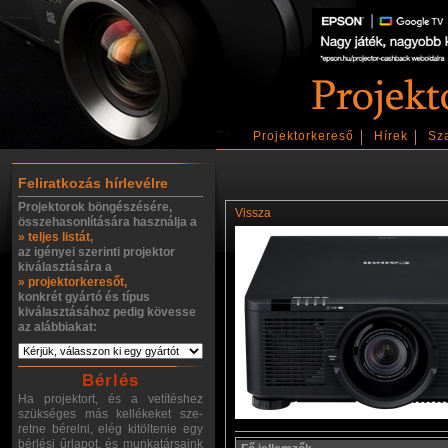
Projektorkereső
Hírek
Sz
Feliratkozás hírlevélre
Projektorok böngészésére,
Vissza
összehasonlítására használja a
» teljes listát
,
az igényei szerinti projektor
kiválasztására a
» projektorkeresőt,
konkrét gyártó és típus
kiválasztásához pedig kövesse
az alábbiakat:
Bérlés
Ha projektort, és a vetítéshez
szükséges más kellékeket sze-
retne bérelni, elég kitöltenie egy
bérlési űrlapot, és munkatársaink