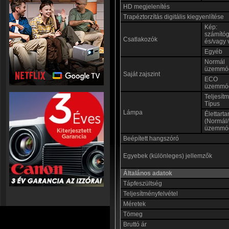
HD megjelenítés
Trapéztorzítás digitális kiegyenlítése
Kép:
számító
Csatlakozók
és/vagy 
Egyéb
Normál
üzemmó
Saját zajszint
ECO
üzemmó
Teljesít
Típus
Lámpa
Élettart
(Normál
üzemmó
Beépített hangszóró
Egyebek (különleges) jellemzők
Általános adatok
Tápfeszültség
Teljesítményfelvétel
Méretek
Tömeg
Bruttó ár