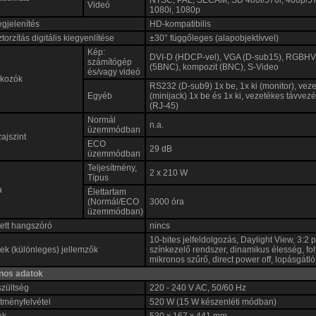
NTSC, PAL, SECAM, SD 480i/576i, 480p/5
Videó
1080i, 1080p
gjelenítés
HD-kompatibilis
torzítás digitális kiegyenlítése
±30° függőleges (alapobjektívvel)
Kép:
DVI-D (HDCP-vel), VGA (D-sub15), RGBH
számítógép
(5BNC), kompozit (BNC), S-Video
és/vagy videó
akozók
RS232 (D-sub9) 1x be, 1x ki (monitor), vez
Egyéb
(minijack) 1x be és 1x ki, vezetékes távvez
(RJ-45)
Normál
n.a.
üzemmódban
zajszint
ECO
29 dB
üzemmódban
Teljesítmény,
2 x 210 W
Típus
a
Élettartam
(Normál/ECO
3000 óra
üzemmódban)
ett hangszóró
nincs
10-bites jelfeldolgozás, Daylight View, 3:2
k (különleges) jellemzők
színkezelő rendszer, dinamikus élesség, fo
mikronos szűrő, direct power off, lopásgátló
ános adatok
szültség
220 - 240 V AC, 50/60 Hz
ítményfelvétel
520 W (15 W készenléti módban)