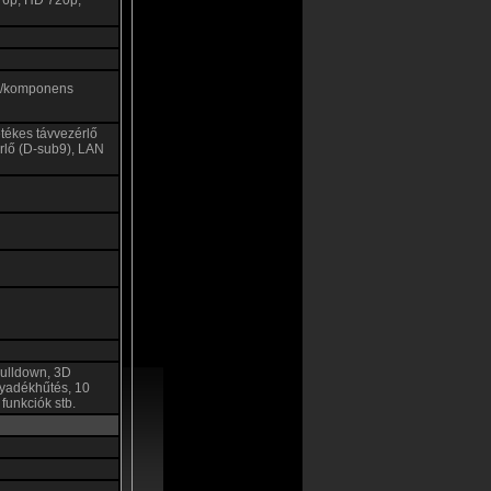
76p, HD 720p,
V/komponens
etékes távvezérlő
érlő (D-sub9), LAN
 pulldown, 3D
lyadékhűtés, 10
 funkciók stb.