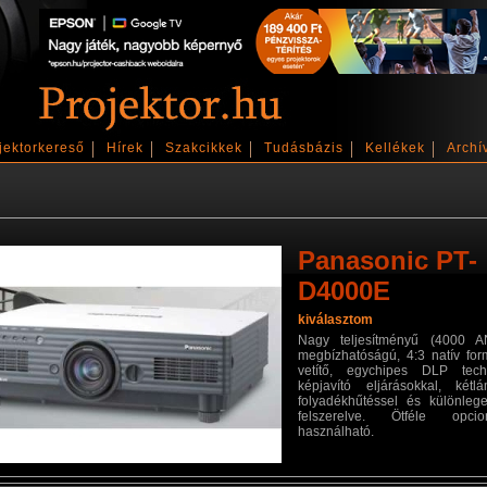
jektorkereső
Hírek
Szakcikkek
Tudásbázis
Kellékek
Archí
Panasonic PT-
D4000E
kiválasztom
Nagy teljesítményű (4000 A
megbízhatóságú, 4:3 natív for
vetítő, egychipes DLP techn
képjavító eljárásokkal, kétl
folyadékhűtéssel és különleg
felszerelve. Ötféle opcion
használható.