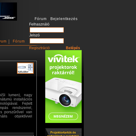
Fórum Bejelentkezés
Felhasználó
Jelszó
vum
Fórum
Regisztráció
NSI lumen), nagy
mátumú installációs
ológiával. Fejlett
ámpás rendszerrel,
es porszűrővel van
ális objektívvel