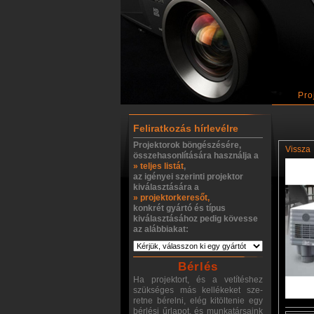
Pro
Feliratkozás hírlevélre
Projektorok böngészésére,
Vissza
összehasonlítására használja a
» teljes listát
,
az igényei szerinti projektor
kiválasztására a
» projektorkeresőt,
konkrét gyártó és típus
kiválasztásához pedig kövesse
az alábbiakat:
Bérlés
Ha projektort, és a vetítéshez
szükséges más kellékeket sze-
retne bérelni, elég kitöltenie egy
bérlési űrlapot, és munkatársaink