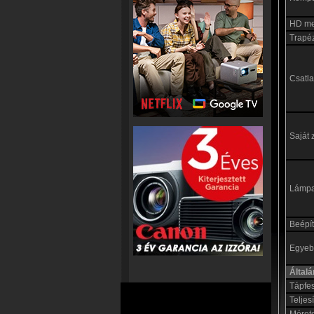
HD me
Trapéz
Csatl
Saját 
Lámp
Beépít
Egyebe
Által
Tápfe
Teljes