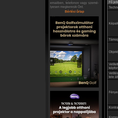
Fő je
emailben, telefonon vagy szemé-
lyesen megkeresik Önt.
Techn
Bérlési űrlap
Képal
Támoga
Objekt
Vetíte
képfo
Vetíté
tele á
Fénye
Kontras
Kompat