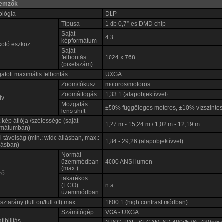
llemzők
ológia
DLP
Típusa
1 db 0,7”-es DMD chip
Saját
4:3
képformátum
kotó eszköz
Saját
felbontás
1024 x 768
(pixelszám)
tott maximális felbontás
UXGA
Zoom/fókusz
motoros/motoros
Zoomátfogás
1,33:1 (alapobjektívvel)
ív
Mozgatás:
±50% függőleges motoros, ±10% vízszinte
lens shift
tt kép átlója /szélessége (saját
1,27 m - 15,24 m / 1,02 m - 12,19 m
rmátumban)
si távolság (min.: wide állásban, max.:
1,84 - 29,26 (alapobjektívvel)
llásban)
Normál
üzemmódban
4000 ANSI lumen
(max.)
rő
takarékos
(ECO)
n.a.
üzemmódban
ztarány (full on/full off) max.
1600:1 (high contrast módban)
Számítógép
VGA - UXGA
ibilitás