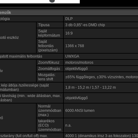
llemzők
ológia
DLP
Típusa
3 db 0,85”-es DMD chip
Saját
16:9
képformátum
kotó eszköz
Saját
felbontás
1366 x 768
(pixelszám)
tott maximális felbontás
UWXGA
Zoom/fókusz
motoros/motoros
Zoomátfogás
objektívfüggő
ív
Mozgatás:
±65% függőleges, ±30% vízszintes, motoros
lens shift
tt kép átlója /szélessége (saját
1,8 m - 15,2 m / 1,57 - 13,22 m
rmátumban)
si távolság (min.: wide állásban, max.:
objektívfüggő
llásban)
Normál
üzemmódban
6000 ANSI lumen
(max.)
rő
takarékos
(ECO)
n.a.
üzemmódban
ztarány (full on/full off) max.
4000:1 (dinamikus írisz 3-as fokozaton) 130