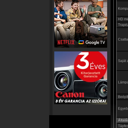
Kompat
HD me
Trapéz
Csatl
Saját 
Lámp
Beépít
Egyebe
Által
Tápfe