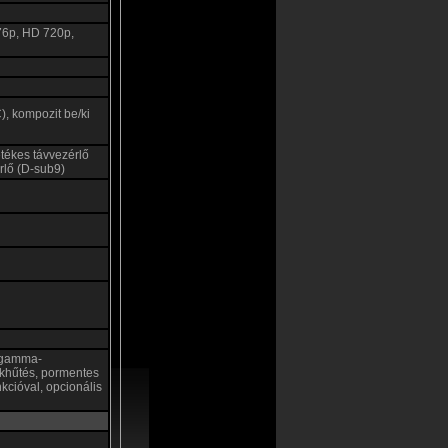
76p, HD 720p,
 kompozit be/ki
etékes távvezérlő
érlő (D-sub9)
s gamma-
ékhűtés, pormentes
nkcióval, opcionális