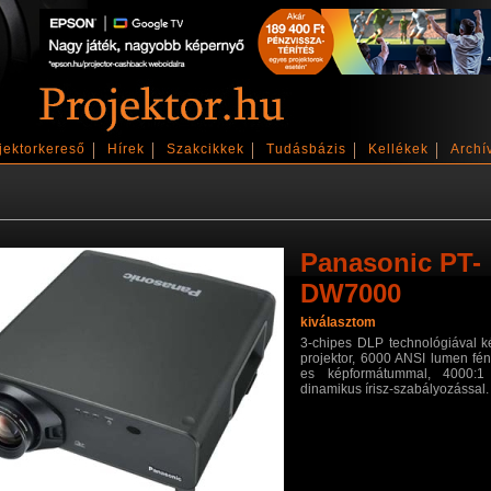
jektorkereső
Hírek
Szakcikkek
Tudásbázis
Kellékek
Archí
Panasonic PT-
DW7000
kiválasztom
3-chipes DLP technológiával k
projektor, 6000 ANSI lumen fény
es képformátummal, 4000:1 k
dinamikus írisz-szabályozással.