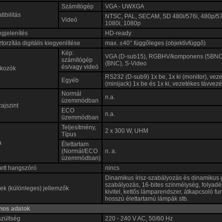
Számítógép
VGA - UWXGA
ibilitás
NTSC, PAL, SECAM, SD 480i/576i, 480p/5
Videó
1080i, 1080p
gjelenítés
HD-ready
torzítás digitális kiegyenlítése
max. ±40° függőleges (objektívfüggő)
Kép:
VGA (D-sub15), RGBHV/komponens (5BNC),
számítógép
(BNC), S-Video
és/vagy videó
akozók
RS232 (D-sub9) 1x be, 1x ki (monitor), vez
Egyéb
(minijack) 1x be és 1x ki, vezetékes távvez
Normál
n.a.
üzemmódban
zajszint
ECO
n.a.
üzemmódban
Teljesítmény,
2 x 300 W, UHM
Típus
a
Élettartam
(Normál/ECO
n. a.
üzemmódban)
ett hangszóró
nincs
Dinamikus írisz-szabályozás és dinamiku
szabályozás, 16-bites színmélység, folyad
k (különleges) jellemzők
kivitel, kettős lámparendszer, átkapcsoló fu
hosszú élettartamú lámpák stb.
ános adatok
szültség
220 - 240 V AC, 50/60 Hz