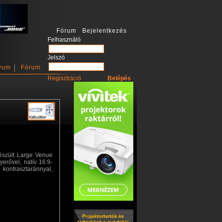
Fórum Bejelentkezés
Felhasználó
Jelszó
vum
Fórum
Regisztráció
észült Large Venue
erővel, natív 16:9-
ontrasztaránnyal,