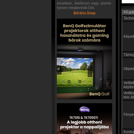
emailben, telefonon vagy szemé-
lyesen megkeresik Önt.
Fő je
Bérlési űrlap
Techn
Képal
Támoga
Objekt
Vetíte
képfo
Vetíté
tele á
Fénye
Kontras