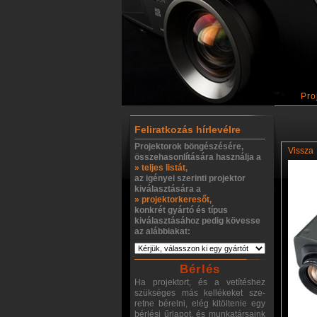
Pro
Feliratkozás hírlevélre
Projektorok böngészésére,
Vissza
összehasonlítására használja a
» teljes listát
,
az igényei szerinti projektor
kiválasztására a
» projektorkeresőt,
konkrét gyártó és típus
kiválasztásához pedig kövesse
az alábbiakat:
Bérlés
Ha projektort, és a vetítéshez
szükséges más kellékeket sze-
retne bérelni, elég kitöltenie egy
bérlési űrlapot, és munkatársaink