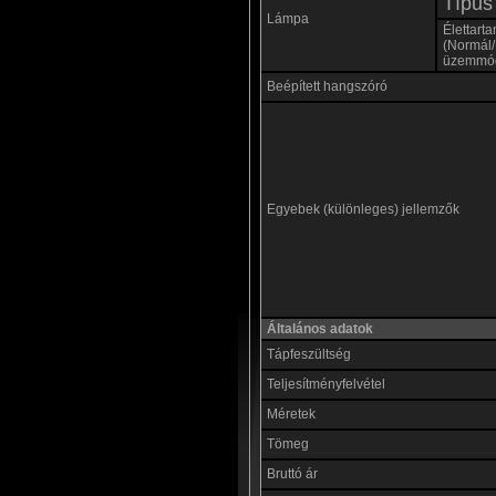
Típus
Lámpa
Élettart
(Normál
üzemmó
Beépített hangszóró
Egyebek (különleges) jellemzők
Általános adatok
Tápfeszültség
Teljesítményfelvétel
Méretek
Tömeg
Bruttó ár