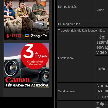
Kompatibilitás
Videó
HD megjelenítés
Trapéztorzítás digitális kiegyenlítése
Kép:
számí
és/va
videó
Csatlakozók
Egyéb
Norm
üzem
Saját zajszint
ECO üz
Teljes