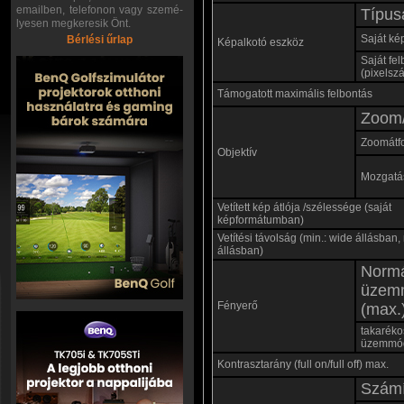
emailben, telefonon vagy szemé-
Típus
lyesen megkeresik Önt.
Saját ké
Bérlési űrlap
Képalkotó eszköz
Saját fe
(pixelsz
Támogatott maximális felbontás
Zoom/
Zoomátf
Objektív
Mozgatás
Vetített kép átlója /szélessége (saját
képformátumban)
Vetítési távolság (min.: wide állásban, 
állásban)
Norm
üzem
Fényerő
(max.
takaréko
üzemmó
Kontrasztarány (full on/full off) max.
Számí