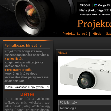
Projektorkereső
Hírek
Sz
Feliratkozás hírlevélre
Projektorok böngészésére,
Vissza
összehasonlítására használja a
» teljes listát
,
az igényei szerinti projektor
kiválasztására a
» projektorkeresőt,
konkrét gyártó és típus
kiválasztásához pedig kövesse
az alábbiakat:
Bérlés
Ha projektort, és a vetítéshez
szükséges más kellékeket sze-
Fő jellemzők
retne bérelni, elég kitöltenie egy
Technológia
bérlési űrlapot, és munkatársaink