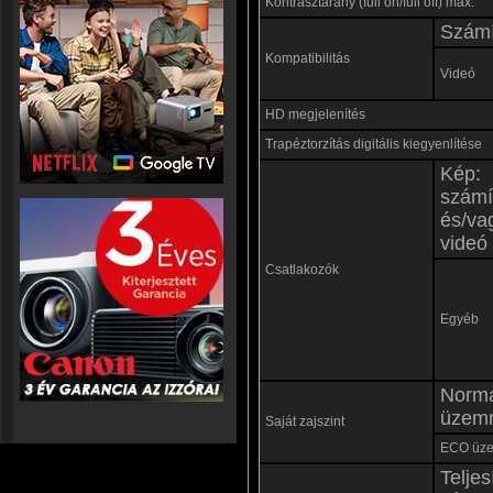
Kontrasztarány (full on/full off) max.
Számí
Kompatibilitás
Videó
HD megjelenítés
Trapéztorzítás digitális kiegyenlítése
Kép:
számí
és/va
videó
Csatlakozók
Egyéb
Norm
üzem
Saját zajszint
ECO üz
Teljes