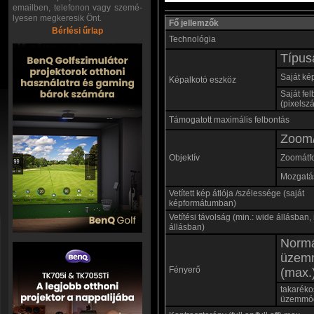
emailben, telefonon vagy szemé-
lyesen megkeresik Önt.
Fő jellemzők
Bérlési űrlap
Technológia
Típus
Saját ké
Képalkotó eszköz
Saját fe
(pixelsz
Támogatott maximális felbontás
Zoom/
Objektív
Zoomátf
Mozgatás
Vetített kép átlója /szélessége (saját
képformátumban)
Vetítési távolság (min.: wide állásban, 
állásban)
Norm
üzem
Fényerő
(max.
takaréko
üzemmó