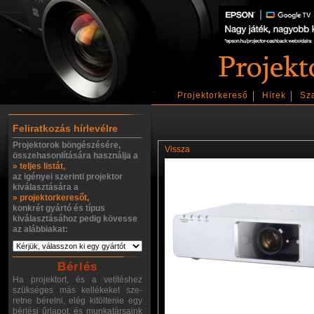
Projektorkereső
Hírek
Sz
Feliratkozás hírlevélre
Projektorok böngészésére,
Vissza
összehasonlítására használja a
» teljes listát
,
az igényei szerinti projektor
kiválasztására a
» projektorkeresőt,
konkrét gyártó és típus
kiválasztásához pedig kövesse
az alábbiakat:
Bérlés
Ha projektort, és a vetítéshez
szükséges más kellékeket sze-
retne bérelni, elég kitöltenie egy
bérlési űrlapot, és munkatársaink