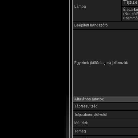
Típus
Lámpa
Élettart
(Normál
üzemmó
Beépített hangszóró
Egyebek (különleges) jellemzők
Általános adatok
Tápfeszültség
Teljesítményfelvétel
Méretek
Tömeg