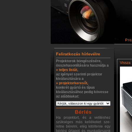
Pro
Feliratkozás hírlevélre
Projektorok böngészésére,
Vissza
összehasonlítására használja a
» teljes listát
,
az igényei szerinti projektor
kiválasztására a
» projektorkeresőt,
konkrét gyártó és típus
kiválasztásához pedig kövesse
az alábbiakat:
Bérlés
Ha projektort, és a vetítéshez
szükséges más kellékeket sze-
retne bérelni, elég kitöltenie egy
bérlési űrlapot, és munkatársaink