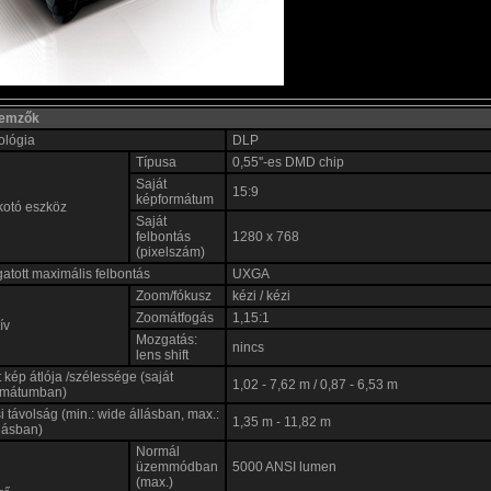
llemzők
ológia
DLP
Típusa
0,55''-es DMD chip
Saját
15:9
képformátum
kotó eszköz
Saját
felbontás
1280 x 768
(pixelszám)
tott maximális felbontás
UXGA
Zoom/fókusz
kézi / kézi
Zoomátfogás
1,15:1
ív
Mozgatás:
nincs
lens shift
tt kép átlója /szélessége (saját
1,02 - 7,62 m / 0,87 - 6,53 m
rmátumban)
si távolság (min.: wide állásban, max.:
1,35 m - 11,82 m
llásban)
Normál
üzemmódban
5000 ANSI lumen
(max.)