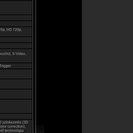
76p, HD 720p,
ozón), S-Video,
Trigger
D színkezelés (3D
olor correction),
lő technológia