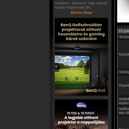
emailben, telefonon vagy szemé-
lyesen megkeresik Önt.
Bérlési űrlap
Fő je
Techn
Képal
Támoga
Objekt
Vetíte
képfo
Vetíté
tele á