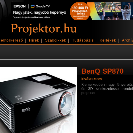
jektorkereső
Hírek
Szakcikkek
Tudásbázis
Kellékek
Archí
BenQ SP870
kiválasztom
Kiemelkedően nagy fényerejű, 
és 3D színkezeléssel rendel
projektor.