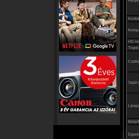
Fénye
Kontras
Kompat
HD me
Trapéz
Csatl
Saját 
Lámp
Beépít
Egyebe