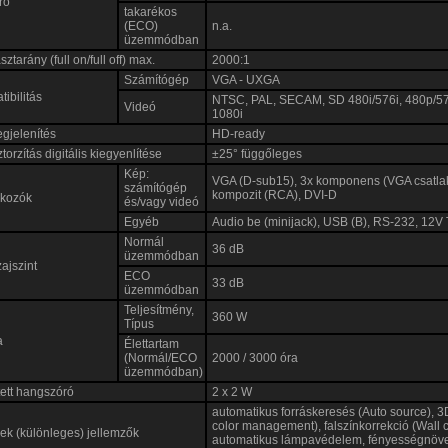
rő
takarékos
(ECO)
n.a.
üzemmódban
ztarány (full on/full off) max.
2000:1
Számítógép
VGA - UXGA
ibilitás
NTSC, PAL, SECAM, SD 480i/576i, 480p/5
Videó
1080i
gjelenítés
HD-ready
torzítás digitális kiegyenlítése
±25° függőleges
Kép:
VGA (D-sub15), 3x komponens (VGA csatlak
számítógép
kompozit (RCA), DVI-D
akozók
és/vagy videó
Egyéb
Audio be (minijack), USB (B), RS-232, 12V 
Normál
36 dB
üzemmódban
zajszint
ECO
33 dB
üzemmódban
Teljesítmény,
360 W
Típus
a
Élettartam
(Normál/ECO
2000 / 3000 óra
üzemmódban)
ett hangszóró
2 x 2 W
automatikus forráskeresés (Auto source), 3
color management), falszínkorrekció (Wall c
k (különleges) jellemzők
automatikus lámpavédelem, fényességnöve