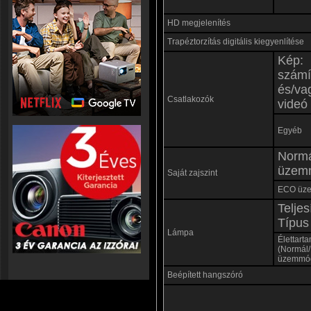
HD megjelenítés
Trapéztorzítás digitális kiegyenlítése
Kép:
számí
és/va
Csatlakozók
videó
Egyéb
Norm
üzem
Saját zajszint
ECO üz
Teljes
Típus
Lámpa
Élettart
(Normál
üzemmó
Beépített hangszóró