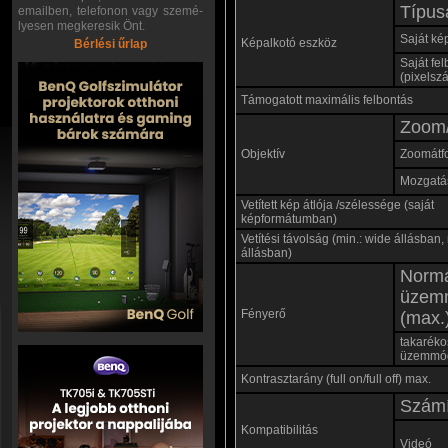
Típus
emailben, telefonon vagy szemé-
lyesen megkeresik Önt.
Saját ké
Képalkotó eszköz
Bérlési űrlap
Saját fe
(pixelsz
Támogatott maximális felbontás
Zoom/
Objektív
Zoomátf
Mozgatás
Vetített kép átlója /szélessége (saját
képformátumban)
Vetítési távolság (min.: wide állásban, 
állásban)
Norm
üzem
Fényerő
(max.
takaréko
üzemmó
Kontrasztarány (full on/full off) max.
Számí
Kompatibilitás
Videó