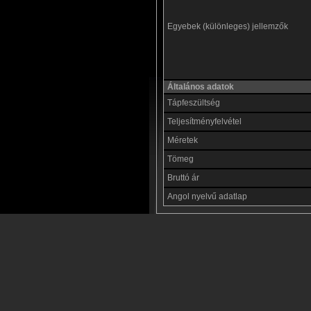
Egyebek (különleges) jellemzők
Általános adatok
Tápfeszültség
Teljesítményfelvétel
Méretek
Tömeg
Bruttó ár
Angol nyelvű adatlap