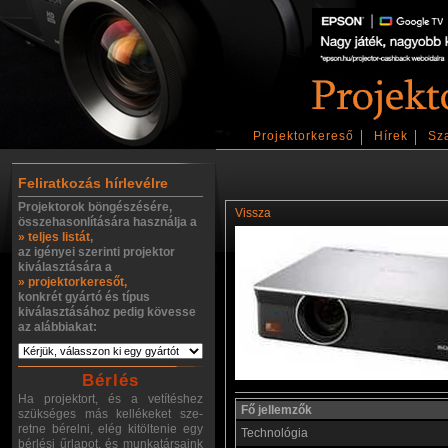
Projektorkereső
Hírek
Sz
Feliratkozás hírlevélre
Projektorok böngészésére,
Vissza
összehasonlítására használja a
» teljes listát
,
az igényei szerinti projektor
kiválasztására a
» projektorkeresőt,
konkrét gyártó és típus
kiválasztásához pedig kövesse
az alábbiakat:
Bérlés
Ha projektort, és a vetítéshez
Fő jellemzők
szükséges más kellékeket sze-
retne bérelni, elég kitöltenie egy
Technológia
bérlési űrlapot, és munkatársaink