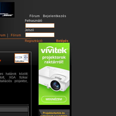
Fórum Bejelentkezés
Felhasználó
Jelszó
vum
Fórum
Regisztráció
7
s határok között
tott, XGA fizikai
allációs projektor,