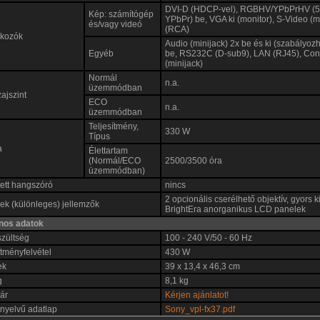
DVI-D (HDCP-vel), RGBHV/YPbPrHV (
Kép: számítógép
YPbPr) be, VGA ki (monitor), S-Video (m
és/vagy videó
(RCA)
akozók
Audio (minijack) 2x be és ki (szabályoz
Egyéb
be, RS232C (D-sub9), LAN (RJ45), Con
(minijack)
Normál
n.a.
üzemmódban
zajszint
ECO
n.a.
üzemmódban
Teljesítmény,
330 W
Típus
a
Élettartam
(Normál/ECO
2500/3500 óra
üzemmódban)
ett hangszóró
nincs
2 opcionális cserélhető objektív, gyors 
k (különleges) jellemzők
BrightEra anorganikus LCD panelek
ános adatok
szültség
100 - 240 V/50 - 60 Hz
ítményfelvétel
430 W
ek
39 x 13,4 x 46,3 cm
g
8,1 kg
 ár
Kérjen ajánlatot!
nyelvű adatlap
Sony_vpl-fx37.pdf