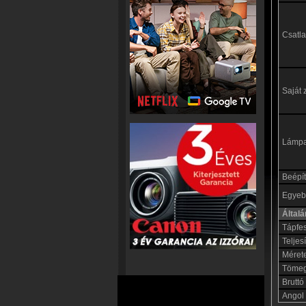
Csatl
Saját 
Lámp
Beépít
Egyebe
Által
Tápfe
Teljes
Méret
Töme
Bruttó
Angol 