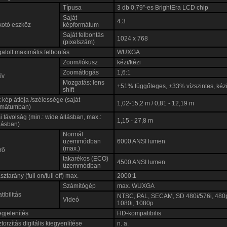
Típusa
3 db 0,79”-es BrightEra LCD chip
Saját
4:3
kotó eszköz
képformátum
Saját felbontás
1024 x 768
(pixelszám)
tott maximális felbontás
WUXGA
Zoom/fókusz
kézi/kézi
Zoomátfogás
1,6:1
ív
Mozgatás: lens
+51% függőleges, ±33% vízszintes, kéz
shift
tt kép átlója /szélessége (saját
1,02-15,2 m / 0,81 - 12,19 m
rmátumban)
si távolság (min.: wide állásban, max.:
1,15 - 27,8 m
llásban)
Normál
üzemmódban
6000 ANSI lumen
(max.)
rő
takarékos (ECO)
4500 ANSI lumen
üzemmódban
ztarány (full on/full off) max.
2000:1
Számítógép
max. WUXGA
ibilitás
NTSC, PAL, SECAM, SD 480i/576i, 480
Videó
1080i, 1080p
gjelenítés
HD-kompatibilis
torzítás digitális kiegyenlítése
n. a.