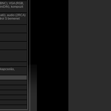
5BNC), VGA (RGB,
iniDIN), kompozit
ható), audio (2RCA)
trol S bemenet
kikapcsolás,