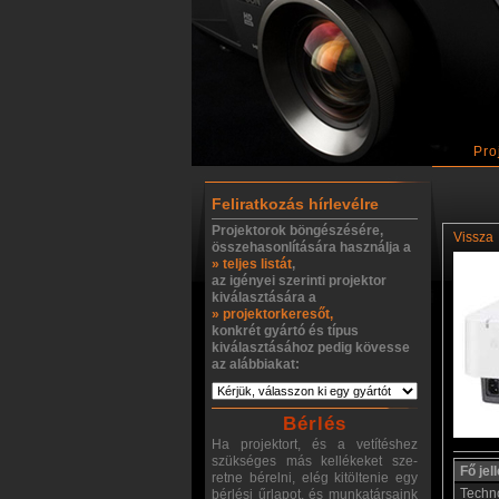
Pro
Feliratkozás hírlevélre
Projektorok böngészésére,
Vissza
összehasonlítására használja a
» teljes listát
,
az igényei szerinti projektor
kiválasztására a
» projektorkeresőt,
konkrét gyártó és típus
kiválasztásához pedig kövesse
az alábbiakat:
Bérlés
Ha projektort, és a vetítéshez
szükséges más kellékeket sze-
Fő je
retne bérelni, elég kitöltenie egy
Techn
bérlési űrlapot, és munkatársaink