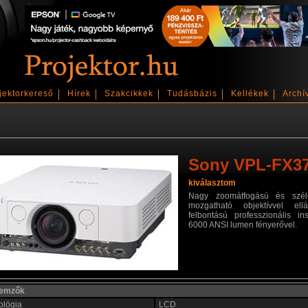
jektorkereső
Hírek
Szakcikkek
Tudásbázis
Kellékek
Archí
Sony VPL-FX3
kiválasztom
Nagy zoomátfogású és széle
mozgatható objektívvel ellá
felbontású professzionális inst
6000 ANSI lumen fényerővel.
llemzők
ológia
LCD