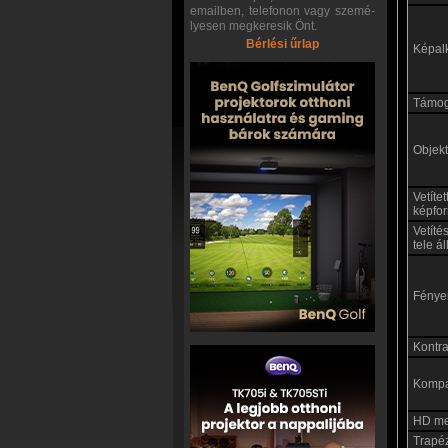
emailben, telefonon vagy szemé-
lyesen megkeresik Önt.
Bérlési űrlap
Képal
Támoga
Objekt
Vetíte
képfo
Vetíté
tele á
Fénye
Kontras
Kompat
HD me
Trapéz